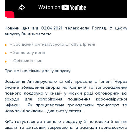
Новини дня від 02.04.2021 телеканалу Погляд. У цьому
випуску Ви дізнаєтесь:
- Засідання антивірусного штабу в Ірпені
- Заплава у вогні
- Смітник із шин
Про це і не тільки далі у випуску.
Засідання Антивірусного штабу провели в Ірпені. Через
значне збільшення хворих на Ковід-19 та запровадження
повного локдауна у Києві- у міській раді обговорили всі
заходи для запобігання поширення коронавірусної
інфекції. Як працюватиме громадський транспорт та
навчальні заклади - дивіться у сюжеті.
Київ готується до повного локдауну. З понеділка 5 квітня
школи та дитсадки закривають, а заклади громадського