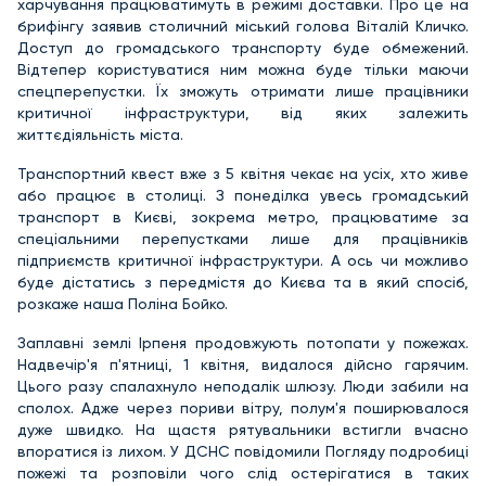
харчування працюватимуть в режимі доставки. Про це на
брифінгу заявив столичний міський голова Віталій Кличко.
Доступ до громадського транспорту буде обмежений.
Відтепер користуватися ним можна буде тільки маючи
спецперепустки. Їх зможуть отримати лише працівники
критичної інфраструктури, від яких залежить
життєдіяльність міста.
Транспортний квест вже з 5 квітня чекає на усіх, хто живе
або працює в столиці. З понеділка увесь громадський
транспорт в Києві, зокрема метро, працюватиме за
спеціальними перепустками лише для працівників
підприємств критичної інфраструктури. А ось чи можливо
буде дістатись з передмістя до Києва та в який спосіб,
розкаже наша Поліна Бойко.
Заплавні землі Ірпеня продовжують потопати у пожежах.
Надвечір'я п'ятниці, 1 квітня, видалося дійсно гарячим.
Цього разу спалахнуло неподалік шлюзу. Люди забили на
сполох. Адже через пориви вітру, полум'я поширювалося
дуже швидко. На щастя рятувальники встигли вчасно
впоратися із лихом. У ДСНС повідомили Погляду подробиці
пожежі та розповіли чого слід остерігатися в таких