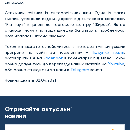
випадках.
Стихійний смітник із автомобільних шин. Одне із таких
звалищ утворили вздовж дороги від житлового комплексу
“Річ таун” в Ірпені до торгового центру “Жираф”. Як це
сталося і чому утилізація шин для багатьох є проблемою,
розбиралася Оксана Мусенко.
Також ви можете ознайомитись з попередніми випусками
програми на сайті за посиланням -
Підсумки тижня
,
обговорити це на
Facebook
в коментарях під відео. Також
можна долучитись до перегляду наших сюжетів на
Youtube
,
або можна слідкувати за нами в
Telegram
каналі.
Новини дня від 02.04.2021
Отримайте актуальні
новини