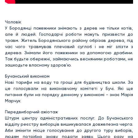
Чоловік
У Бородянці пожежники знімають з дерев не тільки котів,
але й людей. Господарчі роботи можуть призвести до
травм. Житель Бородянського району обрізав дерева, під
час чого травмував плечовий суглоб і не міг злізти з
дерева. Знімали його пожежники за допомогою драбини.
Тож будьте обережні, займаючись весняними роботами, не
зашкодьте власному здоров'ю.
Бучанський виконком
Нові тарифи на воду та гроші для будівництва школи. За
це голосували на виконавчому комітеті у Бучі. Які ще
питання були на порядку денному у виконкомі - знає Марія
Марчук
Передвиборчий ажіотаж
Штурм центру адміністративних послуг. До Бучанського
відділу реєстру виборців вишикувалася довжелезна черга.
Аби змінити місце голосування до другого туру виборів,
людям потрібно знову подати заяву. Цього разу на