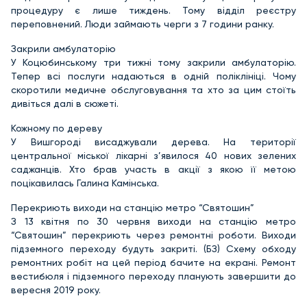
процедуру є лише тиждень. Тому відділ реєстру
переповнений. Люди займають черги з 7 години ранку.
Закрили амбулаторію
У Коцюбинському три тижні тому закрили амбулаторію.
Тепер всі послуги надаються в одній поліклініці. Чому
скоротили медичне обслуговування та хто за цим стоїть
дивіться далі в сюжеті.
Кожному по дереву
У Вишгороді висаджували дерева. На території
центральної міської лікарні з’явилося 40 нових зелених
саджанців. Хто брав участь в акції з якою її метою
поцікавилась Галина Камінська.
Перекриють виходи на станцію метро “Святошин”
З 13 квітня по 30 червня виходи на станцію метро
“Святошин” перекриють через ремонтні роботи. Виходи
підземного переходу будуть закриті. (БЗ) Схему обходу
ремонтних робіт на цей період бачите на екрані. Ремонт
вестибюля і підземного переходу планують завершити до
вересня 2019 року.