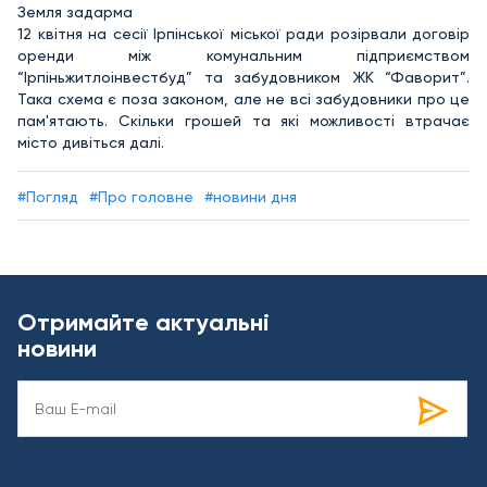
Земля задарма
12 квітня на сесії Ірпінської міської ради розірвали договір
оренди між комунальним підприємством
“Ірпіньжитлоінвестбуд” та забудовником ЖК “Фаворит”.
Така схема є поза законом, але не всі забудовники про це
пам'ятають. Скільки грошей та які можливості втрачає
місто дивіться далі.
#Погляд
#Про головне
#новини дня
Отримайте актуальні
новини