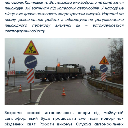
неподалік Калинівки та Василькова вже забрало не одне життя
пішоходів, які загинули під колесами автомобілів. У народі це
місце вже давно називають «перехрестям смерті». Нарешті на
ньому розпочались роботи з облаштування регульованого
пішохідного переходу визивної дії – встановлюється
світлофорний об'єкту.
Зокрема, наразі встановлюють опори під майбутній
світлофор, який буде працювати вже після новорічно-
різдвяних свят. Роботи виконує Служба автомобільних