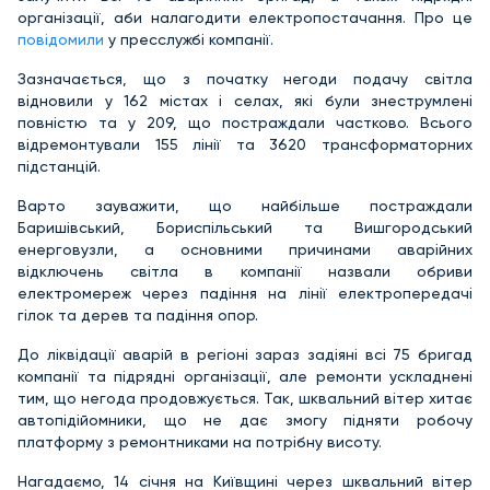
організації, аби налагодити електропостачання. Про це
повідомили
у пресслужбі компанії.
Зазначається, що з початку негоди подачу світла
відновили у 162 містах і селах, які були знеструмлені
повністю та у 209, що постраждали частково. Всього
відремонтували 155 лінії та 3620 трансформаторних
підстанцій.
Варто зауважити, що найбільше постраждали
Баришівський, Бориспільський та Вишгородський
енерговузли, а основними причинами аварійних
відключень світла в компанії назвали обриви
електромереж через падіння на лінії електропередачі
гілок та дерев та падіння опор.
До ліквідації аварій в регіоні зараз задіяні всі 75 бригад
компанії та підрядні організації, але ремонти ускладнені
тим, що негода продовжується. Так, шквальний вітер хитає
автопідійомники, що не дає змогу підняти робочу
платформу з ремонтниками на потрібну висоту.
Нагадаємо, 14 січня на Київщині через шквальний вітер