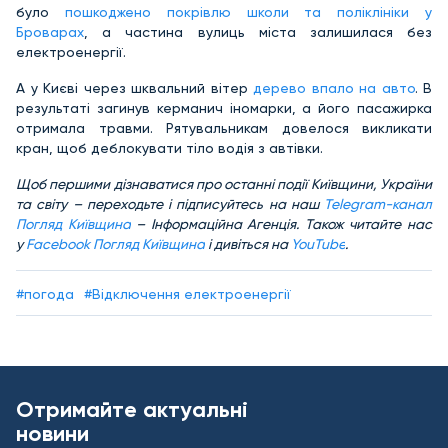
було
пошкоджено покрівлю школи та поліклініки у
Броварах
, а частина вулиць міста залишилася без
електроенергії.
А у Києві через шквальний вітер
дерево впало на авто
. В
результаті загинув керманич іномарки, а його пасажирка
отримала травми. Рятувальникам довелося викликати
кран, щоб деблокувати тіло водія з автівки.
Щоб першими дізнаватися про останні події Київщини, України
та світу – переходьте і підписуйтесь на наш
Telegram-канал
Погляд Київщина
– Інформаційна Агенція. Також читайте нас
у
Facebook Погляд Київщина
і дивіться на
YouTube
.
#погода
#Відключення електроенергії
Отримайте актуальні
новини