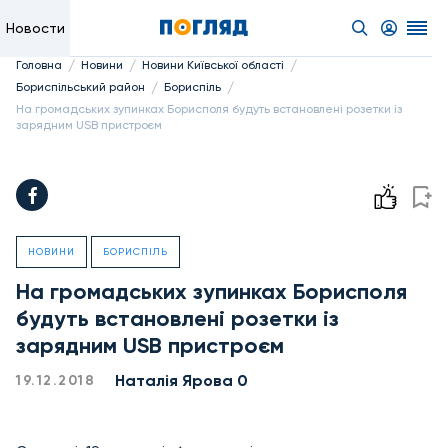
Новости
/
/
/
Головна
Новини
Новини Київської області
/
/
Бориспільський район
Бориспіль
На громадських зупинках Борисполя будуть встановлені розетки із
зарядним USB пристроєм
НОВИНИ
БОРИСПІЛЬ
На громадських зупинках Борисполя
будуть встановлені розетки із
зарядним USB пристроєм
Наталія Ярова 0
19.12.2018