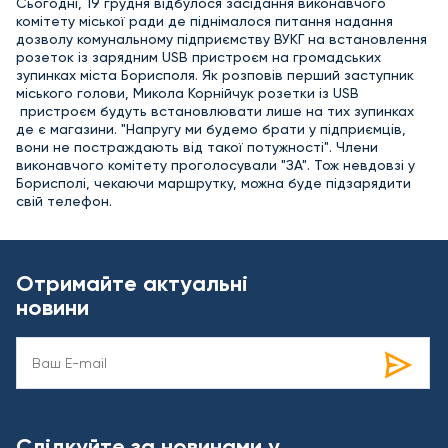
Сьогодні, 19 грудня відбулося засідання виконавчого
комітету міської ради де піднімалося питання надання
дозволу комунальному підприємству ВУКГ на встановлення
розеток із зарядним USB пристроєм на громадських
зупинках міста Борисполя. Як розповів перший заступник
міського голови, Микола Корнійчук розетки із USB
пристроєм будуть встановлювати лише на тих зупинках
де є магазини. "Напругу ми будемо брати у підприємців,
вони не постраждають від такої потужності". Члени
виконавчого комітету проголосували "ЗА". Тож невдовзі у
Борисполі, чекаючи маршрутку, можна буде підзарядити
свій телефон.
Отримайте актуальні
новини
Слідкуйте за новинами у