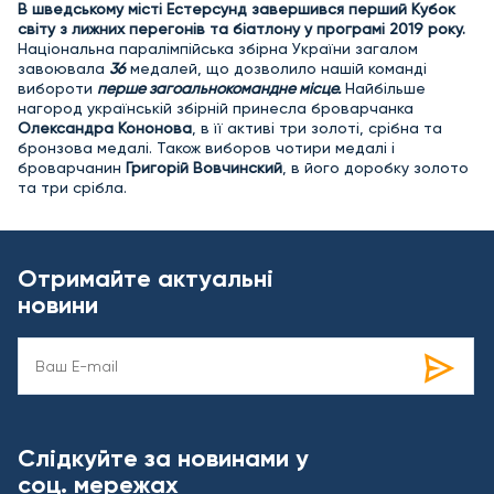
В шведському місті Естерсунд завершився перший Кубок
світу з лижних перегонів та
біатлону у програмі 2019 року.
Національна паралімпійська збірна України загалом
завоювала
36
медалей, що дозволило нашій команді
вибороти
перше загоальнокомандне місце.
Найбільше
нагород українській збірній принесла броварчанка
Олександра Кононова
, в її активі три золоті, срібна та
бронзова медалі. Також виборов чотири медалі і
броварчанин
Григорій Вовчинский
, в його доробку золото
та три срібла.
Отримайте актуальні
новини
Слідкуйте за новинами у
соц. мережах