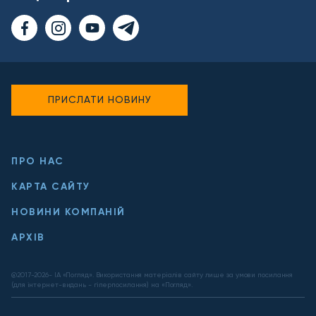
ПРИСЛАТИ НОВИНУ
ПРО НАС
КАРТА САЙТУ
НОВИНИ КОМПАНІЙ
АРХІВ
@2017-
2026
- ІА «Погляд». Використання матеріалів сайту лише за умови посилання
(для інтернет-видань - гіперпосилання) на «Погляд».