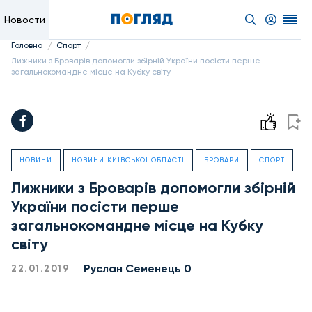
Новости
/
/
Головна
Спорт
Лижники з Броварів допомогли збірній України посісти перше
загальнокомандне місце на Кубку світу
НОВИНИ
НОВИНИ КИЇВСЬКОЇ ОБЛАСТІ
БРОВАРИ
СПОРТ
Лижники з Броварів допомогли збірній
України посісти перше
загальнокомандне місце на Кубку
світу
Руслан Семенець 0
22.01.2019