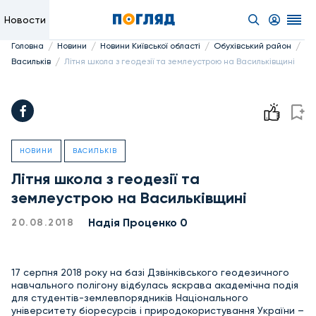
Новости
/
/
/
/
Головна
Новини
Новини Київської області
Обухівський район
/
Васильків
Літня школа з геодезії та землеустрою на Васильківщині
НОВИНИ
ВАСИЛЬКІВ
Літня школа з геодезії та
землеустрою на Васильківщині
Надiя Проценко 0
20.08.2018
17 серпня 2018 року на базі Дзвінківського геодезичного
навчального полігону відбулась яскрава академічна подія
для студентів-землевпорядників Національного
університету біоресурсів і природокористування України –