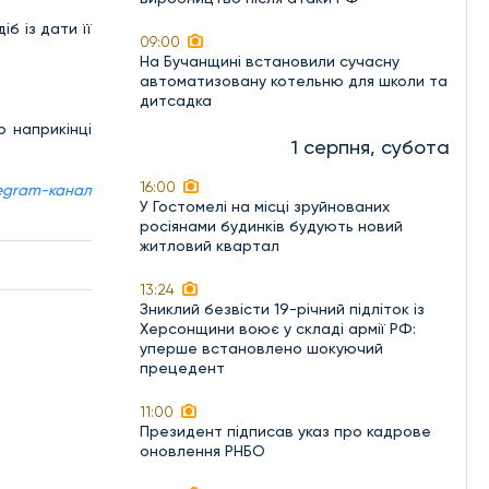
іб із дати її
09:00
На Бучанщині встановили сучасну
автоматизовану котельню для школи та
дитсадка
 наприкінці
1 серпня, субота
16:00
egram-канал
У Гостомелі на місці зруйнованих
росіянами будинків будують новий
житловий квартал
13:24
Зниклий безвісти 19-річний підліток із
Херсонщини воює у складі армії РФ:
уперше встановлено шокуючий
прецедент
11:00
Президент підписав указ про кадрове
оновлення РНБО