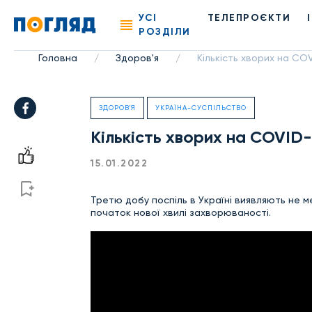
УСІ
ТЕЛЕПРОЄКТИ
РОЗДІЛИ
Головна
Здоров'я
Кількість хворих на COV
/
/
ЗДОРОВ'Я
УКРАЇНА-СУСПІЛЬСТВО
Кількість хворих на COVID-
15.01.2022
Третю добу поспіль в Україні виявляють не м
початок нової хвилі захворюваності.