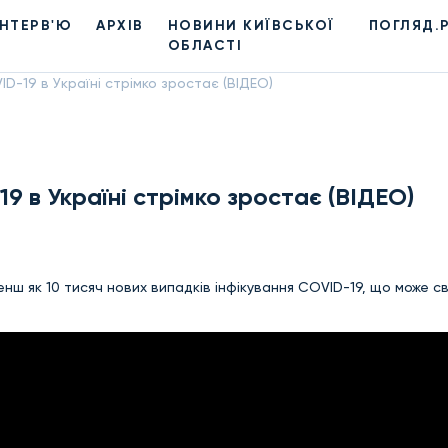
ІНТЕРВ'Ю
АРХІВ
НОВИНИ КИЇВСЬКОЇ
ПОГЛЯД.
ОБЛАСТІ
ID-19 в Україні стрімко зростає (ВІДЕО)
19 в Україні стрімко зростає (ВІДЕО)
енш як 10 тисяч нових випадків інфікування COVID-19, що може с