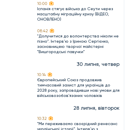
10:00
Іспанія стягує війська до Сеути через
масштабну міграційну кризу (ВІДЕО,
ОНОВЛЕНО)
08:42
"Долучитися до волонтерства ніколи не
пізно". Інтерв’ю з Іриною Сергієнко,
засновницею творчої майстерні
"Вишгородські павучки"
30 липня, четвер
10:14
Європейський Союз продовжив
тимчасовий захист для українців до
2028 року, запровадивши нові умови для
військовозобов'язаних чоловіків
28 липня, вівторок
10:32
"Ми переживаємо своєрідний ренесанс
української історії". Інтерв’ю з