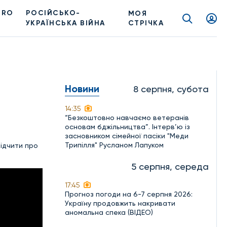
PRO
РОСІЙСЬКО-
МОЯ
УКРАЇНСЬКА ВІЙНА
СТРІЧКА
Новини
8 серпня, субота
14:35
“Безкоштовно навчаємо ветеранів
основам бджільництва”. Інтерв’ю із
засновником сімейної пасіки "Меди
Трипілля" Русланом Лапуком
відчити про
5 серпня, середа
17:45
Прогноз погоди на 6-7 серпня 2026:
Україну продовжить накривати
аномальна спека (ВІДЕО)