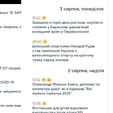
3 серпня, понеділок
овано 10 569
15:40
Знищена історія двох регіонів: окупанти
о лікарень з
спалили у Бериславі дерев'яний
козацький храм із Переволочної
09:00
Ірпінський спортсмен Назарій Рудяк
став чемпіоном України з
велосипедного спорту на критому
треку серед юніорів
3 127 людей,
2 серпня, неділя
12:42
OVID-19.
Олександр Мальон: Книги, дипломи та
кілометри доріг: як я підкорив "Вікі
ок змішаного
любить пам'ятки 2025"
10:58
сяч киян вже
Яготинське для дітей відновило
виробництво після атаки РФ