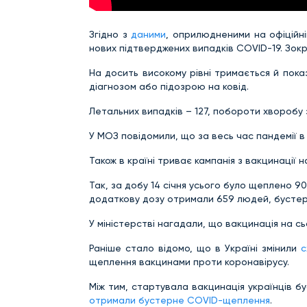
Згідно з
даними
, оприлюдненими на офіційні
нових підтверджених випадків COVID-19. Зокр
На досить високому рівні тримається й показ
діагнозом або підозрою на ковід.
Летальних випадків – 127, побороти хворобу 
У МОЗ повідомили, що за весь час пандемії в 
Також в країні триває кампанія з вакцинації 
Так, за добу 14 січня усього було щеплено 9
додаткову дозу отримали 659 людей, бустерн
У міністерстві нагадали, що вакцинація на 
Раніше стало відомо, що в Україні змінили
с
щеплення вакцинами проти коронавірусу.
Між тим, стартувала вакцинація українців б
отримали бустерне COVID-щеплення
.