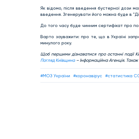
Як відомо, після введення бустерної дози м
введення. Згенерувати його можна буде в "Дії
До того часу буде чинним сертифікат про п
Варто зауважити: про те, що
в Україні за
минулого року.
Щоб першими дізнаватися про останні події Ки
Погляд Київщина
– Інформаційна Агенція. Також
#МОЗ України
#коронавірус
#статистика C