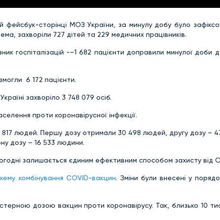
й фейсбук-сторінці МОЗ України, за минулу добу було зафікс
ема, захворіли 727 дітей та 229 медичних працівників.
ник госпіталізацій -–1 682 пацієнти доправили минулої доби д
змогли 6 172 пацієнти.
Україні захворіло 3 748 079 осіб.
населення проти коронавірусної інфекції.
0 817 людей. Першу дозу отримали 30 498 людей, другу дозу – 4
у дозу – 16 533 людини.
сьогодні залишається єдиним ефективним способом захисту від C
хему комбінування COVID-вакцин
. Зміни були внесені у поряд
устерною дозою вакцин проти коронавірусу. Так, близько 10 ти