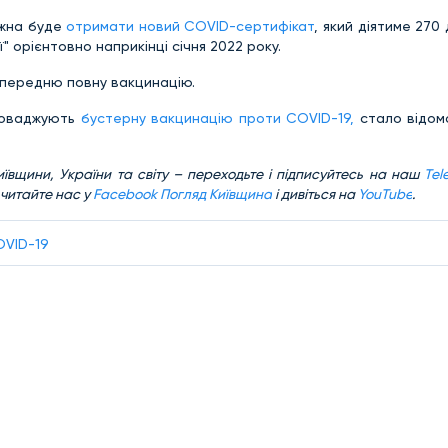
ожна буде
отримати новий COVID-сертифікат
, який діятиме 270 д
" орієнтовно наприкінці січня 2022 року.
опередню повну вакцинацію.
проваджують
бустерну вакцинацію проти COVID-19
,
стало відомо
ївщини, України та світу – переходьте і підписуйтесь на наш
Tel
 читайте нас у
Facebook Погляд Київщина
і дивіться на
YouTube
.
OVID-19