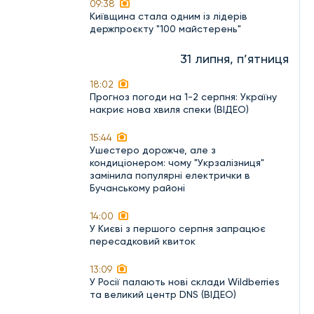
09:38
Київщина стала одним із лідерів
держпроєкту "100 майстерень"
31 липня, п’ятниця
18:02
Прогноз погоди на 1-2 серпня: Україну
накриє нова хвиля спеки (ВІДЕО)
15:44
Ушестеро дорожче, але з
кондиціонером: чому "Укрзалізниця"
замінила популярні електрички в
Бучанському районі
14:00
У Києві з першого серпня запрацює
пересадковий квиток
13:09
У Росії палають нові склади Wildberries
та великий центр DNS (ВІДЕО)