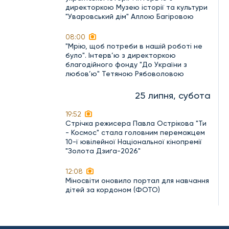
директоркою Музею історії та культури
"Уваровський дім" Аллою Багіровою
08:00
"Мрію, щоб потреби в нашій роботі не
було". Інтерв’ю з директоркою
благодійного фонду "До України з
любов’ю" Тетяною Рябоволовою
25 липня, субота
19:52
Стрічка режисера Павла Острікова "Ти
- Космос" стала головним переможцем
10-ї ювілейної Національної кінопремії
"Золота Дзиґа-2026"
12:08
Міносвіти оновило портал для навчання
дітей за кордоном (ФОТО)