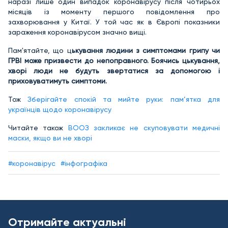
наразі лише один випадок коронавірусу після чотирьох
місяців із моменту першого повідомлення про
захворювання у Китаї. У той час як в Європі показники
зараження коронавірусом значно вищі.
Пам'ятайте, що ц
ькування людини з симптомами грипу чи
ГРВІ може призвести до непоправного. Боячись цькування,
хворі люди не будуть звертатися за допомогою і
приховуватимуть симптоми.
Тож
Зберігайте спокій та мийте руки: пам’ятка для
українців щодо коронавірусу
Читайте також
ВООЗ закликає не скуповувати медичні
маски, якщо ви не хворі
#коронавірус
#інфографіка
Отримайте актуальні