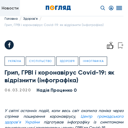
Новости
/
/
Головна
Здоров'я
Грип, ГРВІ і коронавірус Covid-19: як відрізнити (інфографіка)
УКРАЇНА
СУСПІЛЬСТВО
ЗДОРОВ'Я
ІНФОГРАФІКА
Грип, ГРВІ і коронавірус Covid-19: як
відрізнити (інфографіка)
Надiя Проценко 0
06.03.2020
У світлі останніх подій, коли весь світ охопила паніка через
стрімке поширення коронавірусу,
Центр громадського
здоров’я України
підготував інфографіку із симптомами
поширених нині захворювань: грипу, ГРВІ та Covid-19.