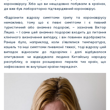
коронавірусу. Хіба що ви нещодавно побували в країнах,
де вже був лабораторно підтверджений коронавірус.
«Відрізнити відразу симптоми грипу та коронавірусу
неможливо, тому що є певні симптоми і є певний
туристичний або анамнез подорожі, – зазначив Віктор
Ляшко. – І саме цей анамнез подорожі входить до питання
клінічного визначення випадку, і він повинен відображати.
Раніше було, наприклад, коли з'являлися температура,
кашель та інші симптоми пневмонії тяжкої, тоді відразу цей
випадок відносили до підозрілих і далі відбувалося
опитування: чи відвідувала людина Китайську народну
республіку, а зараз розширено перелік тих країн, що
зафіксовано як внутрішні країни передачі».