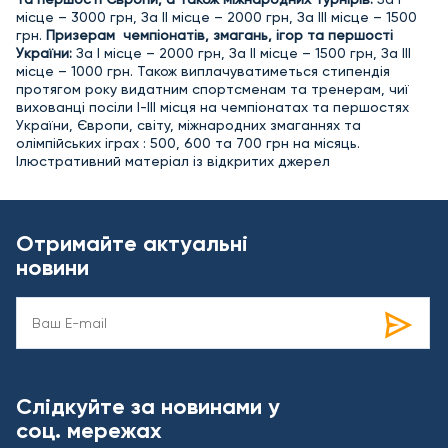
місце – 3000 грн, За ІІ місце – 2000 грн, За ІІІ місце – 1500
грн.
Призерам чемпіонатів, змагань, ігор та першості
України:
За І місце – 2000 грн, За ІІ місце – 1500 грн, За ІІІ
місце – 1000 грн. Також виплачуватиметься стипендія
протягом року видатним спортсменам та тренерам, чиї
вихованці посіли І-ІІІ місця на чемпіонатах та першостях
України, Європи, світу, міжнародних змаганнях та
олімпійських іграх : 500, 600 та 700 грн на місяць.
Ілюстративний матеріал із відкритих джерел
Отримайте актуальні
новини
Слідкуйте за новинами у
соц. мережах