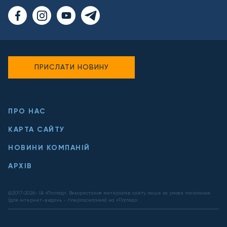
ПРИСЛАТИ НОВИНУ
ПРО НАС
КАРТА САЙТУ
НОВИНИ КОМПАНІЙ
АРХІВ
@2017-
2026
- ІА «Погляд». Використання матеріалів сайту лише за умови посилання
(для інтернет-видань - гіперпосилання) на «Погляд».