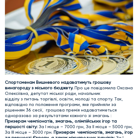
Спортсменам Вишневого надаватимуть грошову
винагороду з міського бюджету.
Про це повідомила Оксана
Олексіївна, депутат міської ради, начальник
відділу
з
питань
торгівлі
,
освіти
,
молоді
та
спорту.
Так,
відповідно по положення програми, яке прийняли за
рішенням 36 сесії, грошова премія надаватиметься
одноразово за результатами кожного зі змагань :
Призерам чемпіонатів, змагань, олімпійських ігор та
першості світу:
За І місце – 7000 грн, За ІІ місце – 5000 грн,
За ІІІ місце – 3000 грн.
Призерам чемпіонатів, змагань, ігор
та першості Європи, а також міжнародних турнірів:
За І