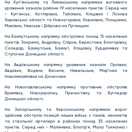
На Куп’янському та Лиманському напрямках вогневого
ураження зазнали райони 19 населених пунктів. Серед них
- Куп’янськ, Котлярівка, Табаївка, Кліщівка і Лозова
Харківської області та Новоєгорівка, Ковалівка, Площанка,
Макіївка, Невське і Діброва на Луганщині.
На Бахмутському напрямку обстріляно понад 15 населених
пунктів. Зокрема, Андріївку, Спірне, Берестове, Білогорівку,
Соледар, Бахмутське, Бахмут, Кліщіївку, Курдюмівку та
Ступочки Донецької області.
На Авдіївському напрямку ураження зазнали Орлівка,
Авдіївка, Водяне, Веселе, Невельське, Мар’їнка та
Новомихайлівка на Донеччині.
На Новопавлівському напрямку противник обстріляв
Времівку, Новоукраїнку, Пречистівку та Вугледар
Донецької області.
На Запорізькому та Херсонському напрямках ворог
здійснив обстріли позицій наших військ з танків, мінометів
та ствольної артилерії в районах понад 35 населених
пунктів. Серед них - Малинівка, Білогір’я, Мала Токмачка і