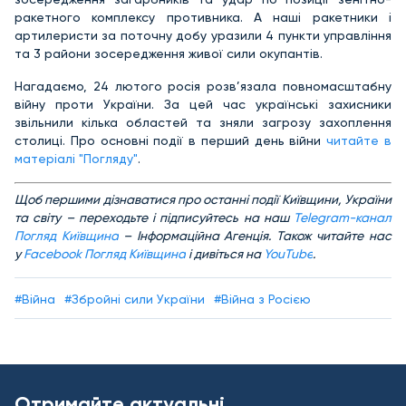
ракетного комплексу противника. А наші ракетники і
артилеристи за поточну добу уразили 4 пункти управління
та 3 райони зосередження живої сили окупантів.
Нагадаємо, 24 лютого росія розв’язала повномасштабну
війну проти України. За цей час українські захисники
звільнили кілька областей та зняли загрозу захоплення
столиці. Про основні події в перший день війни
читайте в
матеріалі "Погляду"
.
Щоб першими дізнаватися про останні події Київщини, України
та світу – переходьте і підписуйтесь на наш
Telegram-канал
Погляд Київщина
– Інформаційна Агенція. Також читайте нас
у
Facebook Погляд Київщина
і дивіться на
YouTube
.
#Війна
#Збройні сили України
#Війна з Росією
Отримайте актуальні