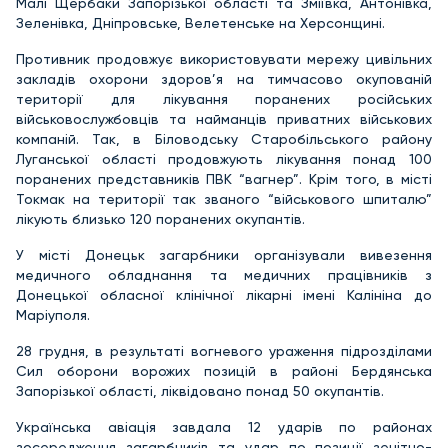
Малі Щербаки Запорізької області та Зміївка, Антонівка,
Зеленівка, Дніпровське, Велетенське на Херсонщині.
Противник продовжує використовувати мережу цивільних
закладів охорони здоров’я на тимчасово окупованій
території для лікування поранених російських
військовослужбовців та найманців приватних військових
компаній. Так, в Біловодську Старобільського району
Луганської області продовжують лікування понад 100
поранених представників ПВК “вагнер”. Крім того, в місті
Токмак на території так званого “військового шпиталю”
лікують близько 120 поранених окупантів.
У місті Донецьк загарбники організували вивезення
медичного обладнання та медичних працівників з
Донецької обласної клінічної лікарні імені Калініна до
Маріуполя.
28 грудня, в результаті вогневого ураження підрозділами
Сил оборони ворожих позицій в районі Бердянська
Запорізької області, ліквідовано понад 50 окупантів.
Українська авіація завдала 12 ударів по районах
зосередження загарбників та удар по позиції зенітно-