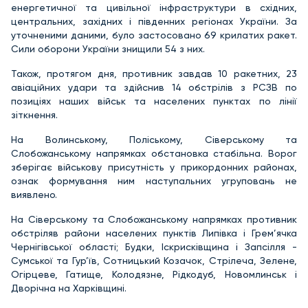
енергетичної та цивільної інфраструктури в східних,
центральних, західних і південних регіонах України. За
уточненими даними, було застосовано 69 крилатих ракет.
Сили оборони України знищили 54 з них.
Також, протягом дня, противник завдав 10 ракетних, 23
авіаційних удари та здійснив 14 обстрілів з РСЗВ по
позиціях наших військ та населених пунктах по лінії
зіткнення.
На Волинському, Поліському, Сіверському та
Слобожанському напрямках обстановка стабільна. Ворог
зберігає військову присутність у прикордонних районах,
ознак формування ним наступальних угруповань не
виявлено.
На Сіверському та Слобожанському напрямках противник
обстріляв райони населених пунктів Липівка і Грем’ячка
Чернігівської області; Будки, Іскрисківщина і Запсілля -
Сумської та Гур’їв, Сотницький Козачок, Стрілеча, Зелене,
Огірцеве, Гатище, Колодязне, Рідкодуб, Новомлинськ і
Дворічна на Харківщині.