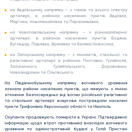
на Авдіївському напрямку – з танків та всього спектру
артилерії, в районах населених пунктів Авдіївка,
Мар’їнка, Новомихайлівка та Парасковіївка;
на Новопавлівському напрямку – з різнокаліберної
артилерії, в районах населених пунктів Водяне,
Вугледар, Павлівка, Времівка та Велика Новосілка;
на Запорізькому напрямку – з мінометів, ствольної та
реактивної артилерії в районах Полтавки, Гуляйполя,
Залізничного, Гуляйпільського, Дорожнянки,
Новоандріївки та Ольгівського.
На Південнобузькому напрямку вогневого ураження
зазнали райони населених пунктів, що межують з лінією
зіткнення. Безпосередньо від вогню російської реактивної
та ствольної артилерії вчергове постраждали населені
пункти Трифонівка Херсонської області та Нікополь.
Окупанти продовжують помирати в Україні. Підтверджено
інформацію щодо втрат противника внаслідок вогневого
ураження по адміністративній будівлі у Голій Пристані