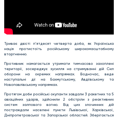
Триває двісті п’ятдесят четверта доба, як Українська
нація протистоїть російському широкомасштабному
вторгненню.
Противник намагається утримати тимчасово захоплені
території, зосереджує зусилля на стримуванні дій Сил
оборони на окремих напрямках. Водночас, веде
наступальні дії на Бахмутському, Авдіївському та
Новопавлівському напрямках.
Протягом доби російські окупанти завдали 3 ракетних та 5
авіаційних ударів, здійснили 2 обстріли з реактивних
систем залпового вогню. Від цих злочинних дій
постраждали населені пункти Львівської, Харківської,
Дніпропетровської та Запорізької областей. Зберігається