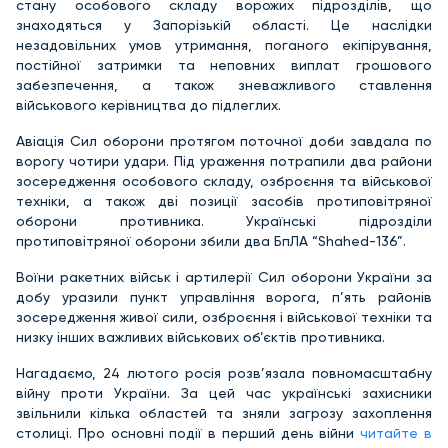
стану особового складу ворожих підрозділів, що
знаходяться у Запорізькій області. Це наслідки
незадовільних умов утримання, поганого екіпірування,
постійної затримки та неповних виплат грошового
забезпечення, а також зневажливого ставлення
військового керівництва до підлеглих.
Авіація Сил оборони протягом поточної доби завдала по
ворогу чотири удари. Під ураження потрапили два райони
зосередження особового складу, озброєння та військової
техніки, а також дві позиції засобів протиповітряної
оборони противника. Українські підрозділи
протиповітряної оборони збили два БпЛА “Shahed-136”.
Воїни ракетних військ і артилерії Сил оборони України за
добу уразили пункт управління ворога, п’ять районів
зосередження живої сили, озброєння і військової техніки та
низку інших важливих військових об’єктів противника.
Нагадаємо, 24 лютого росія розв’язала повномасштабну
війну проти України. За цей час українські захисники
звільнили кілька областей та зняли загрозу захоплення
столиці. Про основні події в перший день війни
читайте в