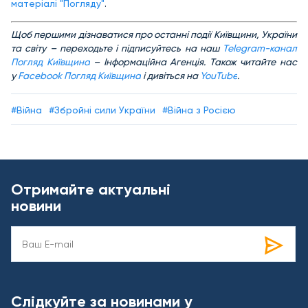
матеріалі "Погляду"
.
Щоб першими дізнаватися про останні події Київщини, України
та світу – переходьте і підписуйтесь на наш
Telegram-канал
Погляд Київщина
– Інформаційна Агенція. Також читайте нас
у
Facebook Погляд Київщина
і дивіться на
YouTube
.
#Війна
#Збройні сили України
#Війна з Росією
Отримайте актуальні
новини
Слідкуйте за новинами у