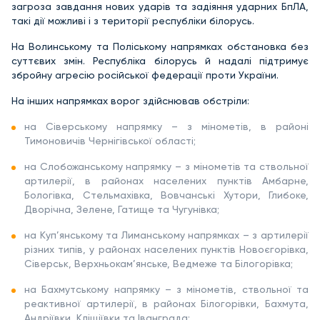
загроза завдання нових ударів та задіяння ударних БпЛА,
такі дії можливі і з території республіки білорусь.
На Волинському та Поліському напрямках обстановка без
суттєвих змін. Республіка білорусь й надалі підтримує
збройну агресію російської федерації проти України.
На інших напрямках ворог здійснював обстріли:
на Сіверському напрямку – з мінометів, в районі
Тимоновичів Чернігівської області;
на Слобожанському напрямку – з мінометів та ствольної
артилерії, в районах населених пунктів Амбарне,
Бологівка, Стельмахівка, Вовчанські Хутори, Глибоке,
Дворічна, Зелене, Гатище та Чугунівка;
на Куп’янському та Лиманському напрямках – з артилерії
різних типів, у районах населених пунктів Новоєгорівка,
Сіверськ, Верхньокам’янське, Ведмеже та Білогорівка;
на Бахмутському напрямку – з мінометів, ствольної та
реактивної артилерії, в районах Білогорівки, Бахмута,
Андріївки, Кліщіївки та Іванграда;