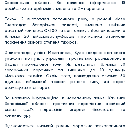
Херсонської області. За наявною інформацією 18
російських загарбників знищено та 2 - поранено.
Також, 2 листопада поточного року, у районі міста
Енергодар Запорізької області, знищено зенітний
ракетний комплекс С-300 та вантажівку з боєприпасами, а
близько 20 військовослужбовців противника отримали
поранення різного ступеня тяжкості.
3 листопада, у місті Мелітополь, було завдано вогневого
ураження по пункту управління противника, розміщеному в
будівлі промислової зони. Як результат, близько 50
загарбників поранено та знищено до 10 одиниць
військової техніки. Окрім того, пошкоджено близько 80
одиниць військової техніки різного типу, які ворог
розміщував в ангарах.
За наявною інформацією, в населеному пункті Кам’янка
Запорізької області, противник перемістив особовий
склад своїх підрозділів, згорнув блокпости та
комендатуру.
Відзначається низький рівень морально-психологічного