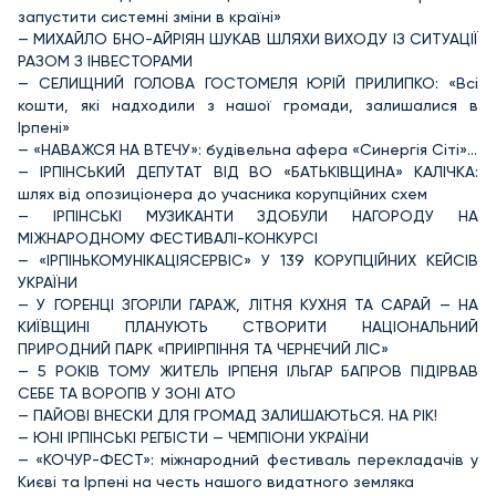
запустити системні зміни в країні»
— МИХАЙЛО БНО-АЙРІЯН ШУКАВ ШЛЯХИ ВИХОДУ ІЗ СИТУАЦІЇ
РАЗОМ З ІНВЕСТОРАМИ
— СЕЛИЩНИЙ ГОЛОВА ГОСТОМЕЛЯ ЮРІЙ ПРИЛИПКО: «Всі
кошти, які надходили з нашої громади, залишалися в
Ірпені»
— «НАВАЖСЯ НА ВТЕЧУ»: будівельна афера «Синергія Сіті»…
— ІРПІНСЬКИЙ ДЕПУТАТ ВІД ВО «БАТЬКІВЩИНА» КАЛІЧКА:
шлях від опозиціонера до учасника корупційних схем
— ІРПІНСЬКІ МУЗИКАНТИ ЗДОБУЛИ НАГОРОДУ НА
МІЖНАРОДНОМУ ФЕСТИВАЛІ-КОНКУРСІ
— «ІРПІНЬКОМУНІКАЦІЯСЕРВІС» У 139 КОРУПЦІЙНИХ КЕЙСІВ
УКРАЇНИ
— У ГОРЕНЦІ ЗГОРІЛИ ГАРАЖ, ЛІТНЯ КУХНЯ ТА САРАЙ — НА
КИЇВЩИНІ ПЛАНУЮТЬ СТВОРИТИ НАЦІОНАЛЬНИЙ
ПРИРОДНИЙ ПАРК «ПРИІРПІННЯ ТА ЧЕРНЕЧИЙ ЛІС»
— 5 РОКІВ ТОМУ ЖИТЕЛЬ ІРПЕНЯ ІЛЬГАР БАГІРОВ ПІДІРВАВ
СЕБЕ ТА ВОРОГІВ У ЗОНІ АТО
— ПАЙОВІ ВНЕСКИ ДЛЯ ГРОМАД ЗАЛИШАЮТЬСЯ. НА РІК!
— ЮНІ ІРПІНСЬКІ РЕГБІСТИ — ЧЕМПІОНИ УКРАЇНИ
— «КОЧУР-ФЕСТ»: міжнародний фестиваль перекладачів у
Києві та Ірпені на честь нашого видатного земляка