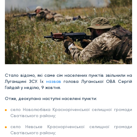
Стало відомо, які саме сім населених пунктів звільнили на
Луганщині ЗСУ. Їх
назвав
голова Луганської ОВА Сергій
Гайдай у неділю, 9 жовтня.
Отже, деокупано наступні населені пункти:
село Новолюбівка Красноріченської селищної громади
Сватівського району;
село Невське Красноріченської селищної громади
Сватівського району;