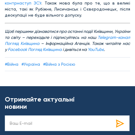
контрнаступ ЗСУ
. Також мова була про те, що в великі
міста, такі як Рубіжне, Лисичанськ і Сєвєродонецьк, після
деокупації не буде вільного допуску.
Щоб першими дізнаватися про останні події Київщини, України
та світу – переходьте і підписуйтесь на наш
Telegram-канал
Погляд Київщина
– Інформаційна Агенція. Також читайте нас
у
Facebook Погляд Київщина
і дивіться на
YouTube
.
#Війна
#Україна
#Війна з Росією
Отримайте актуальні
новини