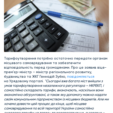
Тарифоутворення потрібно остаточно передати органам
місцевого самоврядування та забезпечити
відповідальність перед громадянами. Про це заявив віце-
прем’єр-міністр – міністр регіонального розвитку,
будівництва та ЖКГ Геннадій Зубко,
повідомляється
на Урядовому порталі.
"Сьогодні вже багато міст вийшли з
умов тарифоутворення незалежного регулятора – НКРЕКП, і
самостійно складають тарифи, визначають, наскільки вони
економічно обгрунтовані, а також яку допомогу можна надати
своїм комунальним підприємствам із місцевих бюджетів. Але ми
хочемо довести цей процес до кінця, щоб місцеве
самоврядування по всій території України самостійно
складало тарифи на тепло- та водопостачання, а головне –