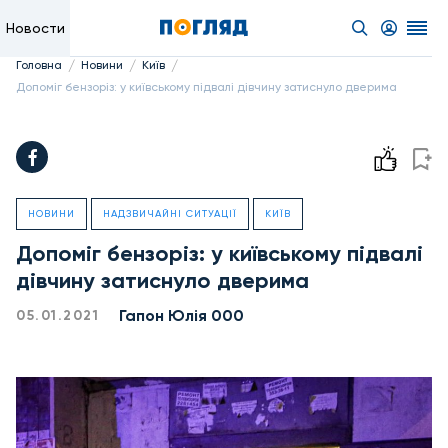
Новости
/
/
/
Головна
Новини
Київ
Допоміг бензоріз: у київському підвалі дівчину затиснуло дверима
НОВИНИ
НАДЗВИЧАЙНІ СИТУАЦІЇ
КИЇВ
Допоміг бензоріз: у київському підвалі
дівчину затиснуло дверима
Гапон Юлія 000
05.01.2021