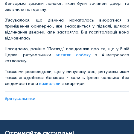
бензоріза зрізали ланцюг, яким були зачинені двері та
звільнили потерпілу.
З'ясувалося, що дівчина намагалась вибратися з
приміщення бойлерної, яке знаходиться у підвалі, шляхом
відгинання дверей, але застрягла. Від госпіталізації вона
відмовилась.
Нагадаємо, раніше "Погляд" повідомляв про те, що у Білій
Церкві рятувальники
витягли собаку
з 4-метрового
котловану.
Також ми розповідали, що у минулому році рятувальникам
також знадобився бензоріз - коли в Ірпені чоловіка без
свідомості вони
визволяли
з квартири.
#рятувальники
Отримайте актуальні