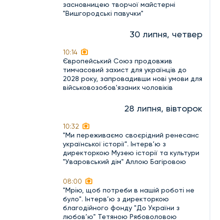
засновницею творчої майстерні
"Вишгородські павучки"
30 липня, четвер
10:14
Європейський Союз продовжив
тимчасовий захист для українців до
2028 року, запровадивши нові умови для
військовозобов'язаних чоловіків
28 липня, вівторок
10:32
"Ми переживаємо своєрідний ренесанс
української історії". Інтерв’ю з
директоркою Музею історії та культури
"Уваровський дім" Аллою Багіровою
08:00
"Мрію, щоб потреби в нашій роботі не
було". Інтерв’ю з директоркою
благодійного фонду "До України з
любов’ю" Тетяною Рябоволовою