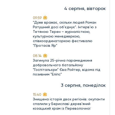
4 серпня, вівторок
09:59
"Дуже вражає, скільки людей Роман
Ратушний досі об'єднує". Інтерв’ю з
Тетяною Терен – журналісткою,
культурною менеджеркою,
співкоординаторкою фестивалю
"Протасів Яр"
08:14
Загинула 25-річна парамедикиня
добровольчого батальйону
"Госпітальєри" Єва Ройтер, відома під
позивним "Еліпс"
3 серпня, понеділок
15:40
Знищена історія двох регіонів: окупанти
спалили у Бериславі дерев'яний
козацький храм із Переволочної