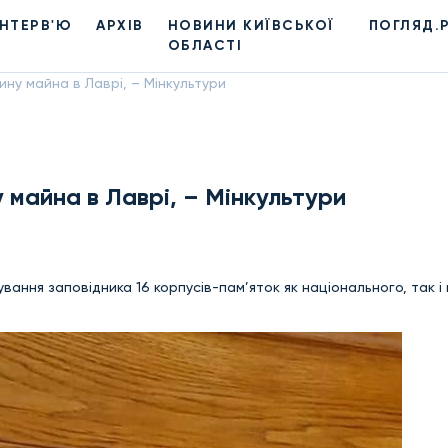
ІНТЕРВ'Ю
АРХІВ
НОВИНИ КИЇВСЬКОЇ
ПОГЛЯД.
ОБЛАСТІ
ну майна в Лаврі, – Мінкультури
 майна в Лаврі, – Мінкультури
ування заповідника 16 корпусів-пам’яток як національного, так і