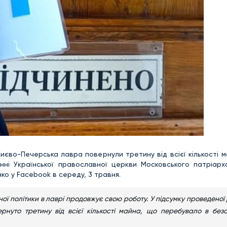
иєво-Печерська лавра повернули третину від всієї кількості 
ні Української православної церкви Московського патріарх
ко у Facebook в середу, 3 травня.
йної політики в лаврі продовжує свою роботу. У підсумку проведеної
рнуто третину від всієї кількості майна, що перебувало в без