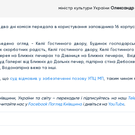
міністр культури України
Олександр 
 два дні комісія передала в користування заповідника 16 корпусі
едено огляд - Келії Гостинного двору, Будинок господарськ
скорботних радість, Келії гостинного двору, Келії Гостинного 
ерея на Ближніх печерах та Дзвіниця на Ближніх печерах, Вхі
уд Галереї від Ближніх до Дальніх печер, підпірна стіна Дебоск
, Водонапірна вежа та інші.
о, що
суд відмовив у забезпеченні позову УПЦ МП
, таким чином
иївщини, України та світу – переходьте і підписуйтесь на наш
Tel
 читайте нас у
Facebook Погляд Київщина
і дивіться на
YouTube
.