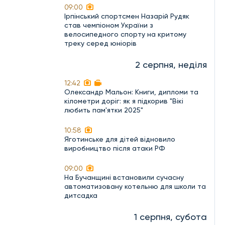
09:00
Ірпінський спортсмен Назарій Рудяк
став чемпіоном України з
велосипедного спорту на критому
треку серед юніорів
2 серпня, неділя
12:42
Олександр Мальон: Книги, дипломи та
кілометри доріг: як я підкорив "Вікі
любить пам'ятки 2025"
10:58
Яготинське для дітей відновило
виробництво після атаки РФ
09:00
На Бучанщині встановили сучасну
автоматизовану котельню для школи та
дитсадка
1 серпня, субота