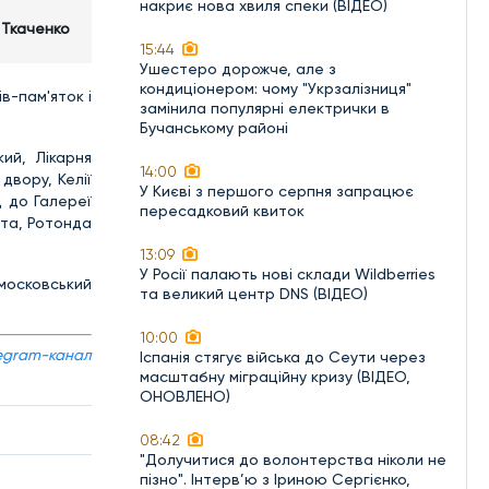
накриє нова хвиля спеки (ВІДЕО)
Ткаченко
15:44
Ушестеро дорожче, але з
кондиціонером: чому "Укрзалізниця"
в-пам'яток і
замінила популярні електрички в
Бучанському районі
ий, Лікарня
14:00
двору, Келії
У Києві з першого серпня запрацює
д до Галереї
пересадковий квиток
ета, Ротонда
13:09
У Росії палають нові склади Wildberries
 московський
та великий центр DNS (ВІДЕО)
10:00
egram-канал
Іспанія стягує війська до Сеути через
масштабну міграційну кризу (ВІДЕО,
ОНОВЛЕНО)
08:42
"Долучитися до волонтерства ніколи не
пізно". Інтерв’ю з Іриною Сергієнко,