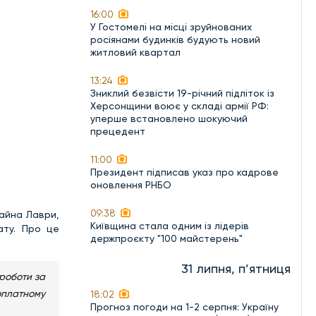
16:00
У Гостомелі на місці зруйнованих
росіянами будинків будують новий
житловий квартал
13:24
Зниклий безвісти 19-річний підліток із
Херсонщини воює у складі армії РФ:
уперше встановлено шокуючий
прецедент
11:00
Президент підписав указ про кадрове
оновлення РНБО
09:38
майна Лаври,
Київщина стала одним із лідерів
ату. Про це
держпроєкту "100 майстерень"
31 липня, п’ятниця
 роботи за
оплатному
18:02
Прогноз погоди на 1-2 серпня: Україну