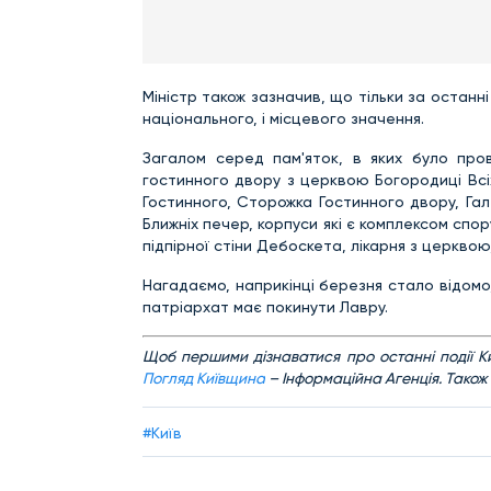
Міністр також зазначив, що тільки за останні
національного, і місцевого значення.
Загалом серед пам'яток, в яких було пров
гостинного двору з церквою Богородиці Всіх 
Гостинного, Сторожка Гостинного двору, Гал
Ближніх печер, корпуси які є комплексом спор
підпірної стіни Дебоскета, лікарня з церквою
Нагадаємо, наприкінці березня стало відом
патріархат має покинути Лавру.
Щ
об першими дізнаватися про останні події К
Погляд Київщина
– Інформаційна Агенція. Також
#Київ