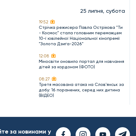
25 липня, субота
19:52
Стрічка режисера Павла Острікова "Ти
- Космос" стала головним переможцем
10-ї ювілейної Національної кінопремії
"Золота Дзиґа-2026"
12:08
Міносвіти оновило портал для навчання
дітей за кордоном (ФОТО)
08:27
Третя масована атака на Слов'янськ за
добу: 16 поранених, серед них дитина
(ВІДЕО)
йте за новинами у