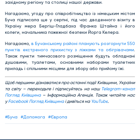
західному регіону та столиці нашої держави.
Нагадаємо, угоду про співробітництво із німецьким містом
Буча підписала ще у серпні, під час дводенного візиту в
Україну мера Бергіш-Гладбаха Франка Штайна і його
колеги, начальника пожежної безпеки Йорга Келера.
Нагадаємо,
в Бучанському районі планують розгорнути 550
пунктів екстреного прихистку з ліжками та обігрівачами
.
Також пункти тимчасового розміщення будуть обладнані
душовими, туалетами, основними наборами туалетних
приладь і спільними місцями для збору або прийому їжі.
Щ
об першими дізнаватися про останні події Київщини, України
та світу – переходьте і підписуйтесь на наш
Telegram-канал
Погляд Київщина
– Інформаційна Агенція. Також читайте нас
у
Facebook Погляд Київщина
і дивіться на
YouTube
.
#Буча
#Допомога
#Європа