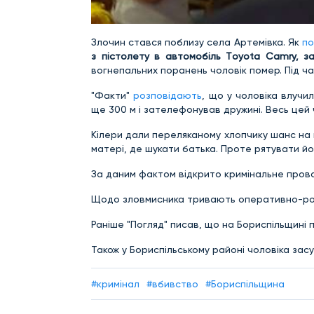
Злочин стався поблизу села Артемівка. Як
по
з пістолету в автомобіль Тoyota Сamry, з
вогнепальних поранень чоловік помер. Під ча
"Факти"
розповідають
, що у чоловіка влучи
ще 300 м і зателефонував дружині. Весь цей 
Кілери дали переляканому хлопчику шанс на п
матері, де шукати батька. Проте рятувати й
За даним фактом відкрито кримінальне провадж
Щодо зловмисника тривають оперативно-ро
Раніше "Погляд" писав, що на Бориспільщині
Також у Бориспільському районі чоловіка зас
#кримінал
#вбивство
#Бориспільщина