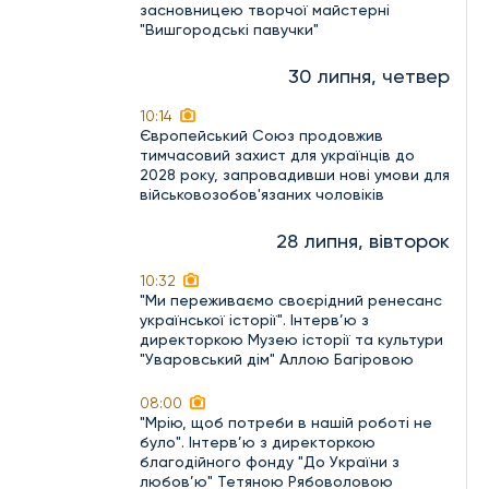
засновницею творчої майстерні
"Вишгородські павучки"
30 липня, четвер
10:14
Європейський Союз продовжив
тимчасовий захист для українців до
2028 року, запровадивши нові умови для
військовозобов'язаних чоловіків
28 липня, вівторок
10:32
"Ми переживаємо своєрідний ренесанс
української історії". Інтерв’ю з
директоркою Музею історії та культури
"Уваровський дім" Аллою Багіровою
08:00
"Мрію, щоб потреби в нашій роботі не
було". Інтерв’ю з директоркою
благодійного фонду "До України з
любов’ю" Тетяною Рябоволовою