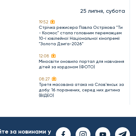
25 липня, субота
19:52
Стрічка режисера Павла Острікова "Ти
- Космос" стала головним переможцем
10-ї ювілейної Національної кінопремії
"Золота Дзиґа-2026"
12:08
Міносвіти оновило портал для навчання
дітей за кордоном (ФОТО)
08:27
Третя масована атака на Слов'янськ за
добу: 16 поранених, серед них дитина
(ВІДЕО)
йте за новинами у