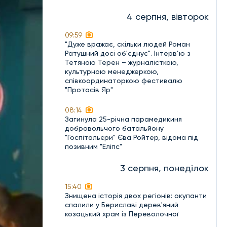
4 серпня, вівторок
09:59
"Дуже вражає, скільки людей Роман
Ратушний досі об'єднує". Інтерв’ю з
Тетяною Терен – журналісткою,
культурною менеджеркою,
співкоординаторкою фестивалю
"Протасів Яр"
08:14
Загинула 25-річна парамедикиня
добровольчого батальйону
"Госпітальєри" Єва Ройтер, відома під
позивним "Еліпс"
3 серпня, понеділок
15:40
Знищена історія двох регіонів: окупанти
спалили у Бериславі дерев'яний
козацький храм із Переволочної