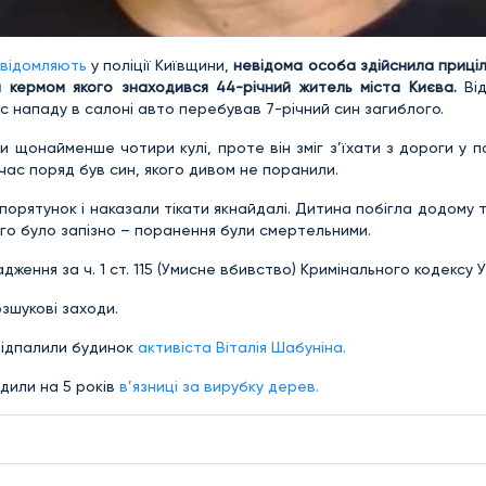
відомляють
у поліції Київщини,
невідома особа здійснила приціл
а кермом якого знаходився 44-річний житель міста Києва.
Від
с нападу в салоні авто перебував 7-річний син загиблого.
ли щонайменше чотири кулі, проте він зміг з’їхати з дороги у п
час поряд був син, якого дивом не поранили.
орятунок і наказали тікати якнайдалі. Дитина побігла додому 
ого було запізно – поранення були смертельними.
ення за ч. 1 ст. 115 (Умисне вбивство) Кримінального кодексу У
зшукові заходи.
 підпалили будинок
активіста Віталія Шабуніна.
удили на 5 років
в’язниці за вирубку дерев.