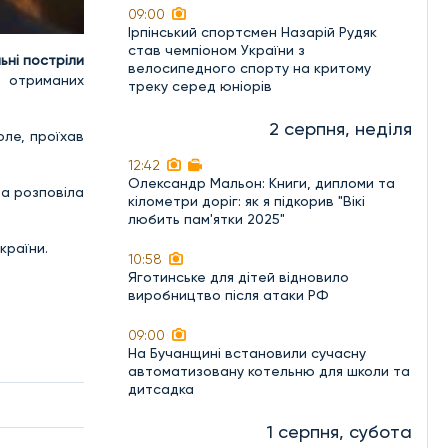
09:00
Ірпінський спортсмен Назарій Рудяк
став чемпіоном України з
ьні постріли
велосипедного спорту на критому
 отриманих
треку серед юніорів
2 серпня, неділя
оле, проїхав
12:42
Олександр Мальон: Книги, дипломи та
та розповіла
кілометри доріг: як я підкорив "Вікі
любить пам'ятки 2025"
країни.
10:58
Яготинське для дітей відновило
виробництво після атаки РФ
09:00
На Бучанщині встановили сучасну
автоматизовану котельню для школи та
дитсадка
1 серпня, субота