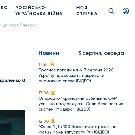
PRO
РОСІЙСЬКО-
МОЯ
УКРАЇНСЬКА ВІЙНА
СТРІЧКА
мця Ігоря Плекана
Новини
5 серпня, середа
я
17:45
Прогноз погоди на 6-7 серпня 2026:
Україну продовжить накривати
ириленко 0
аномальна спека (ВІДЕО)
13:08
Операцію "Кримський рубильник OFF"
успішно продовжують Сили безпілотних
систем "Мадяра" (ВІДЕО)
12:00
"Флеш": До 100 балістичних ракет на
місяць може запускати РФ (ВІДЕО)