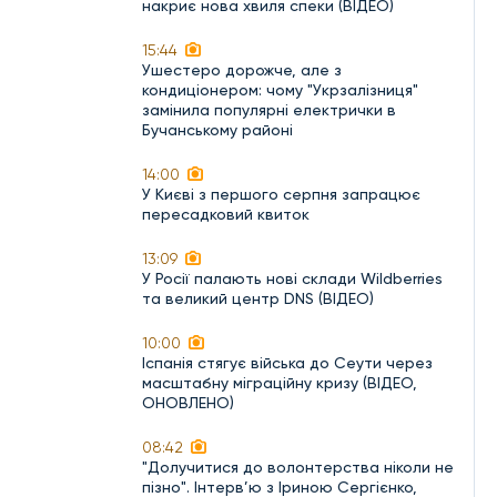
накриє нова хвиля спеки (ВІДЕО)
15:44
Ушестеро дорожче, але з
кондиціонером: чому "Укрзалізниця"
замінила популярні електрички в
Бучанському районі
14:00
У Києві з першого серпня запрацює
пересадковий квиток
13:09
У Росії палають нові склади Wildberries
та великий центр DNS (ВІДЕО)
10:00
Іспанія стягує війська до Сеути через
масштабну міграційну кризу (ВІДЕО,
ОНОВЛЕНО)
08:42
"Долучитися до волонтерства ніколи не
пізно". Інтерв’ю з Іриною Сергієнко,