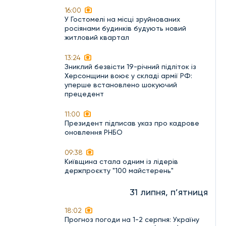
16:00
У Гостомелі на місці зруйнованих
росіянами будинків будують новий
житловий квартал
13:24
Зниклий безвісти 19-річний підліток із
Херсонщини воює у складі армії РФ:
уперше встановлено шокуючий
прецедент
11:00
Президент підписав указ про кадрове
оновлення РНБО
09:38
Київщина стала одним із лідерів
держпроєкту "100 майстерень"
31 липня, п’ятниця
18:02
Прогноз погоди на 1-2 серпня: Україну