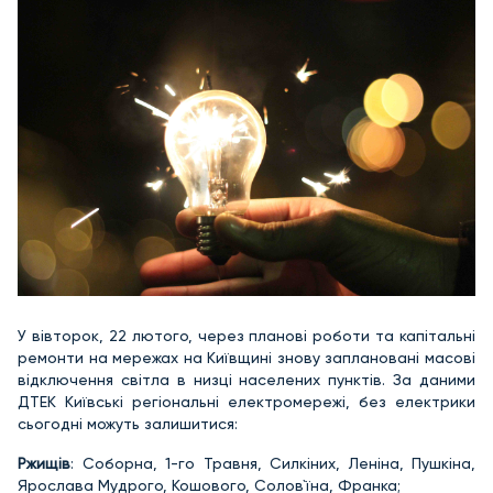
У вівторок, 22 лютого, через планові роботи та капітальні
ремонти на мережах на Київщині знову заплановані масові
відключення світла в низці населених пунктів. За даними
ДТЕК Київські регіональні електромережі, без електрики
сьогодні можуть залишитися:
Ржищів
: Соборна, 1-го Травня, Силкіних, Леніна, Пушкіна,
Ярослава Мудрого, Кошового, Солов`їна, Франка;