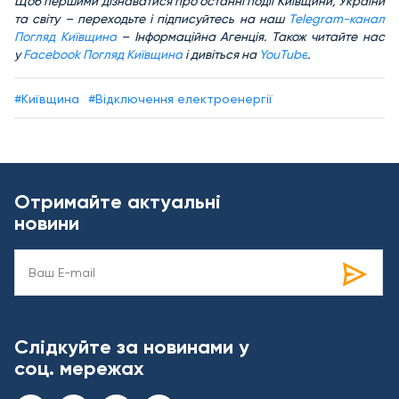
Щоб першими дізнаватися про останні події Київщини, України
та світу – переходьте і підписуйтесь на наш
Telegram-канал
Погляд Київщина
– Інформаційна Агенція. Також читайте нас
у
Facebook Погляд Київщина
і дивіться на
YouTube
.
#Київщина
#Відключення електроенергії
Отримайте актуальні
новини
Слідкуйте за новинами у
соц. мережах