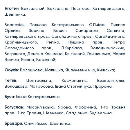
Яготин
: Вокзальний, Вокзальна, Поштова, Котляревського,
Шевченка;
Бориспіль: Польова, Котляревського, О.Пчілки, Пилипа
Орлика, Зарічна, Василя Симиренка, Сонячна,
Котляревського пров., Сагайдачного пров., Сагайдачного,
Крапивницького, Репіна, Пушкіна пров., Петра
Сагайдачного пров., Л.Курбаса, Володимирський,
Багряного, Дем`яна Кошмана, Квітневий, Гришинська, Марка
Вовчка, Репіна, Весняний;
Обухів
: Волошкова, Малишка, Яблуневий м-р, Київська;
Тетіїв
: Центральна, Космонавтів, Визволителів,
Волошкова, Матросова, Івана Стогнійчука, Прорізна;
Буча
: Івана Котляревського;
Богуслав
: Мисайлівська, Ярова, Фабрична, 1-го Травня
пров., 1-го Травня, Шевченка, Стадіонна, Будівельна;
Бровари
: Олімпійська, Шевченка;