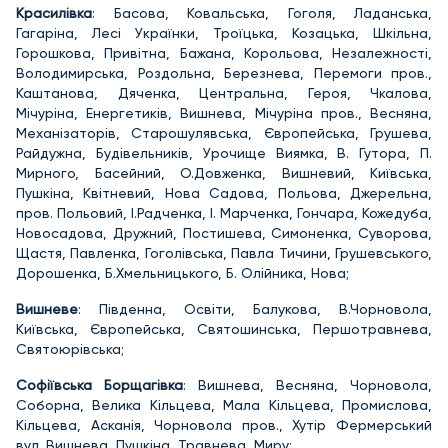
Красилівка
: Басова, Ковальська, Гоголя, Ладанська,
Гагаріна, Лесі Українки, Троїцька, Козацька, Шкільна,
Горошкова, Привітна, Бажана, Корольова, Незалежності,
Володимирська, Роздольна, Березнева, Перемоги пров.,
Каштанова, Дяченка, Центральна, Героя, Чкалова,
Мічуріна, Енергетиків, Вишнева, Мічуріна пров., Весняна,
Механізаторів, Старошулявська, Європейська, Грушева,
Райдужна, Будівельників, Урочище Виямка, В. Гутора, П.
Мирного, Басейний, О.Довженка, Вишневий, Київська,
Пушкіна, Квітневий, Нова Садова, Польова, Джерельна,
пров. Польовий, І.Радченка, І. Марченка, Гончара, Кожедуба,
Новосадова, Дружний, Постишева, Симоненка, Суворова,
Щастя, Павленка, Гоголівська, Павла Тичини, Грушевського,
Дорошенка, Б.Хмельницького, Б. Олійника, Нова;
Вишневе
: Південна, Освіти, Балукова, В.Чорновола,
Київська, Європейська, Святошинська, Першотравнева,
Святоюрівська;
Софіївська Борщагівка
: Вишнева, Весняна, Чорновола,
Соборна, Велика Кільцева, Мала Кільцева, Промислова,
Кільцева, Асканія, Чорновола пров., Хутір Фермерський
вул. Вишнева, Пушкіна, Травнева, Миру;