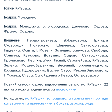
Гатне
: Київська;
Боярка
: Молодіжна;
Боярка
: Молодіжна, Білогородська, Дежньова, Сєдова,
Франка, Садова;
Вишневе
: Першотравнева, В.Чорновола, Григорія
Сковороди, Піонерська, Шевченка, Святоюрівська,
Південна, Освіти, І. Мазепи, Затишна, Балукова, Свободи,
Сонячна, Кутузова, Ватутіна, Садова, Святошинська,
Промислова, Лесі Українки, Лісний, Європейська, Київська,
Зелена, Машинобудівників, Весняний, Б.Хмельницького,
Козацька, П.Дорошенка, Василя Стуса, Миколи Хвильового,
І. Франка, Стуса, Сагайдачного Петра, Островського.
Повний список адрес відключення світла на Київщині 22
лютого можна подивитись за
посиланням
.
Нагадаємо,
на Київщині запрацювала гаряча лінія протидії
катуванням та приниженням з боку правоохоронців
.