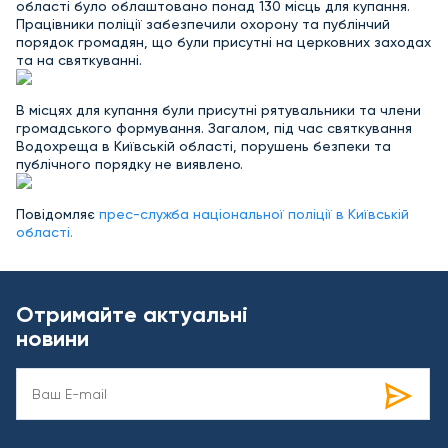
області було облаштовано понад 130 місць для купання.
Працівники поліції забезпечили охорону та публінчий
порядок громадян, що були присутні на церковних заходах
та на святкуванні.
В місцях для купання були присутні рятувальники та члени
громадського формування. Загалом, під час святкування
Водохреща в Київській області, порушень безпеки та
публічного порядку не виявлено.
Повідомляє
прес-служба національної поліції в Київській
області.
Отримайте актуальні
новини