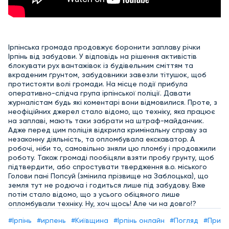
Ірпінська громада продовжує боронити заплаву річки
Ірпінь від забудови. У відповідь на рішення активістів
блокувати рух вантажівок із будівельним сміттям та
вкраденим ґрунтом, забудовники завезли тітушок, щоб
протистояти волі громади. На місце події прибула
оперативно-слідча група ірпінської поліції. Давати
журналістам будь які коментарі вони відмовилися. Проте, з
неофіційних джерел стало відомо, що техніку, яка працює
на заплаві, мають таки забрати на штраф-майданчик.
Адже перед цим поліція відкрила кримінальну справу за
незаконну діяльність, та опломбувала екскаватор. А
робочі, ніби то, самовільно зняли цю пломбу і продовжили
роботу. Також громаді пообіцяли взяти пробу ґрунту, щоб
підтвердити, або спростувати твердження в.о. міського
Голови пані Попсуй (змінила прізвище на Заблоцька), що
земля тут не родюча і годиться лише під забудову. Вже
потім стало відомо, що з усього обіцяного лише
опломбували техніку. Ну, хоч щось! Але чи на довго!?
#Ірпінь
#ирпень
#Київщина
#Ірпінь онлайн
#Погляд
#Приір