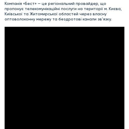
Компанія «Бест» — це регіональний провайдер, що
пропонує телекомунікаційні послуги на території м. Києва,
Київської та Житомирської областей через власну
оптоволоконну мережу та бездротові канали зв’язку.