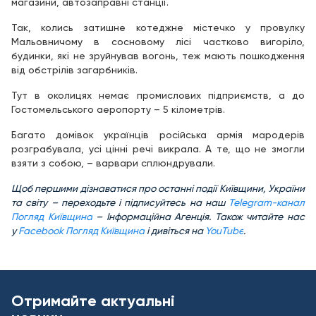
магазини, автозаправні станції.
Так, колись затишне котеджне містечко у провулку
Мальовничому в сосновому лісі частково вигоріло,
будинки, які не зруйнував вогонь, теж мають пошкодження
від обстрілів загарбників.
Тут в околицях немає промислових підприємств, а до
Гостомельського аеропорту – 5 кілометрів.
Багато домівок українців російська армія мародерів
розграбувала, усі цінні речі викрала. А те, що не змогли
взяти з собою, – варвари сплюндрували.
Щоб першими дізнаватися про останні події Київщини, України
та світу – переходьте і підписуйтесь на наш
Telegram-канал
Погляд Київщина
– Інформаційна Агенція. Також читайте нас
у
Facebook Погляд Київщина
і дивіться на
YouTube
.
Отримайте актуальні