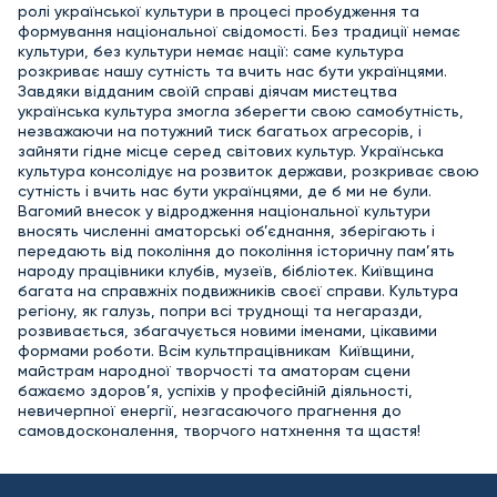
ролі української культури в процесі пробудження та
формування національної свідомості. Без традиції немає
культури, без культури немає нації: саме культура
розкриває нашу сутність та вчить нас бути українцями.
Завдяки відданим своїй справі діячам мистецтва
українська культура змогла зберегти свою самобутність,
незважаючи на потужний тиск багатьох агресорів, і
зайняти гідне місце серед світових культур. Українська
культура консолідує на розвиток держави, розкриває свою
сутність і вчить нас бути українцями, де б ми не були.
Вагомий внесок у відродження національної культури
вносять численні аматорські об’єднання, зберігають і
передають від покоління до покоління історичну пам’ять
народу працівники клубів, музеїв, бібліотек.
Київщина
багата на справжніх подвижників своєї справи. Культура
регіону, як галузь, попри всі труднощі та негаразди,
розвивається, збагачується новими іменами, цікавими
формами роботи.
Всім культпрацівникам Київщини,
майстрам народної творчості та аматорам сцени
бажаємо здоров’я, успіхів у професійній діяльності,
невичерпної енергії, незгасаючого прагнення до
самовдосконалення, творчого натхнення та щастя!