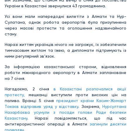
Він зазначив, що станом на вечір 6 січня до посольства
України в Казахстані звернулися 43 громадянина.
Усі вони мали напередодні вилетіти з Алмати та Нур-
Сулатана, однак робота аеропортів була призупинена
через масові протести та оголошення надзвичайного
стану.
Наразі життям українців нічого не загрожує, їх забезпечили
тимчасовим житлом та їжею, а дипломати підтримують із
ними регулярний зв‘язок.
За інформацією казахстанської сторони, відновлення
роботи міжнародного аеропорту в Алмати заплановане
на 7 січня.
Нагадаємо, 2 січня
в Казахстані розпочалися акції
протесту,
мешканці виступили проти високих цін на
паливо. Вранці 5 січня
президент країни Касим-Жомарт
Токаєв відправив уряд у відставку
. Зокрема,
Нурсултана
Назарбаєва усунули з посади голови Ради безпеки
Казахстану
. Наразі повідомляється, що під час
антитерористичної операції в Алмати
загинули десятки
громадян.