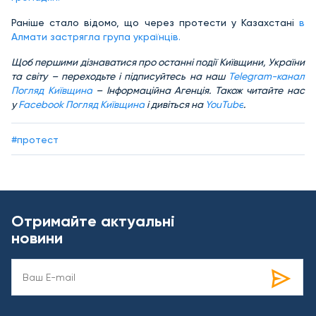
Раніше стало відомо, що ч
ерез протести у Казахстані
в
Алмати застрягла група українців.
Щоб першими дізнаватися про останні події Київщини, України
та світу – переходьте і підписуйтесь на наш
Telegram-канал
Погляд Київщина
– Інформаційна Агенція. Також читайте нас
у
Facebook Погляд Київщина
і дивіться на
YouTube
.
#протест
Отримайте актуальні
новини