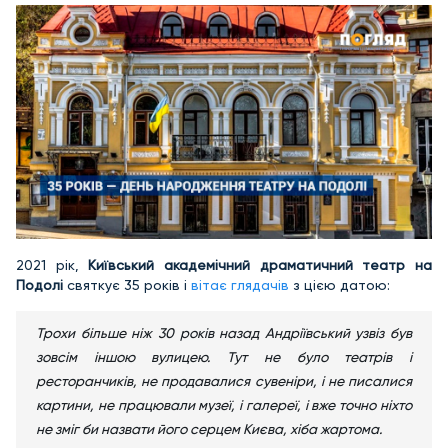
2021 рік,
Київський академічний драматичний театр на
Подолі
святкує 35 років і
вітає глядачів
з цією датою:
Трохи більше ніж 30 років назад Андріївський узвіз був
зовсім іншою вулицею. Тут не було театрів і
ресторанчиків, не продавалися сувеніри, і не писалися
картини, не працювали музеї, і галереї, і вже точно ніхто
не зміг би назвати його серцем Києва, хіба жартома.