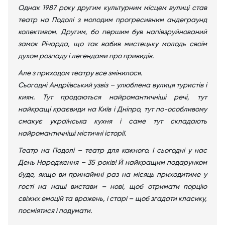
Однак 1987 року другим культурним місцем вулиці став
театр на Подолі з молодим прогресивним андеграунд
колективом. Другим, бо першим був напівзруйнований
замок Річарда, що так вабив мистецьку молодь своїм
духом розпаду і легендами про привидів.
Але з приходом театру все змінилося.
Сьогодні Андріївський узвіз – улюблена вулиця туристів і
киян. Тут продаються найромантичніші речі, тут
найкращі краєвиди на Київ і Дніпро, тут по-особливому
смакує українська кухня і саме тут складають
найромантичніші містичні історії.
Театр на Подолі – театр для кожного. І сьогодні у нас
День Народження – 35 років! Й найкращим подарунком
буде, якщо ви принаймні раз на місяць приходитиме у
гості на наші вистави – нові, щоб отримати порцію
свіжих емоцій та вражень, і старі – щоб згадати класику,
посміятися і подумати.