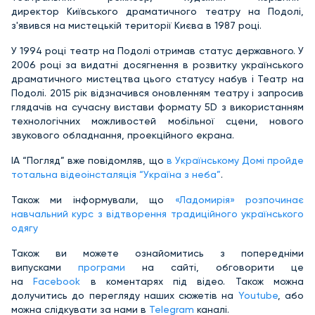
директор Київського драматичного театру на Подолі,
з'явився на мистецькій території Києва в 1987 році.
У 1994 році театр на Подолі отримав статус державного. У
2006 році за видатні досягнення в розвитку українського
драматичного мистецтва цього статусу набув і Театр на
Подолі. 2015 рік відзначився оновленням театру і запросив
глядачів на сучасну вистави формату 5D з використанням
технологічних можливостей мобільної сцени, нового
звукового обладнання, проекційного екрана.
ІА “Погляд” вже повідомляв, що
в Українському Домі пройде
тотальна відеоінсталяція “Україна з неба”
.
Також ми інформували, що
«Ладомирія» розпочинає
навчальний курс з відтворення традиційного українського
одягу
Також ви можете ознайомитись з попередніми
випусками
програми
на сайті, обговорити це
на
Facebook
в коментарях під відео. Також можна
долучитись до перегляду наших сюжетів на
Youtube
, або
можна слідкувати за нами в
Telegram
каналі.