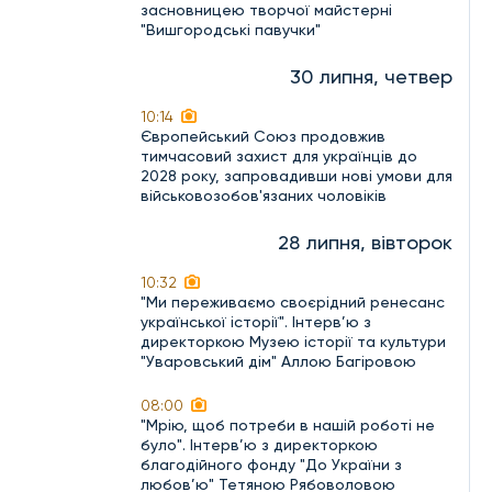
засновницею творчої майстерні
"Вишгородські павучки"
30 липня, четвер
10:14
Європейський Союз продовжив
тимчасовий захист для українців до
2028 року, запровадивши нові умови для
військовозобов'язаних чоловіків
28 липня, вівторок
10:32
"Ми переживаємо своєрідний ренесанс
української історії". Інтерв’ю з
директоркою Музею історії та культури
"Уваровський дім" Аллою Багіровою
08:00
"Мрію, щоб потреби в нашій роботі не
було". Інтерв’ю з директоркою
благодійного фонду "До України з
любов’ю" Тетяною Рябоволовою