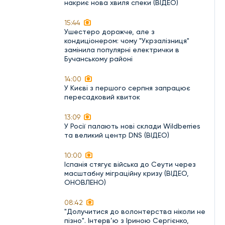
накриє нова хвиля спеки (ВІДЕО)
15:44
Ушестеро дорожче, але з
кондиціонером: чому "Укрзалізниця"
замінила популярні електрички в
Бучанському районі
14:00
У Києві з першого серпня запрацює
пересадковий квиток
13:09
У Росії палають нові склади Wildberries
та великий центр DNS (ВІДЕО)
10:00
Іспанія стягує війська до Сеути через
масштабну міграційну кризу (ВІДЕО,
ОНОВЛЕНО)
08:42
"Долучитися до волонтерства ніколи не
пізно". Інтерв’ю з Іриною Сергієнко,