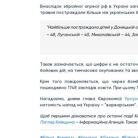
Внаслідок збройної агресії рф в Україні за
травня постраждали більше ніж українських 
"Найбільше постраждало дітей у Донецькій обла
– 48, Луганській – 45, Миколаївській – 44, Запо
Також зазначається, що цифри є не остаточн
бойових дій, на тимчасово окупованих та зві
Крім того повідомляється, що через бом
пошкоджено 1748 закладів освіти. При цьому 
Нагадаємо, днями глава Єврокомісії
Урсул
натомість напад на Україну – "варварським".
Щ
об першими дізнаватися про останні події К
Погляд Київщина
– Інформаційна Агенція. Також
#Війна
#смерть
#Україна
#Дитина
#Війна 