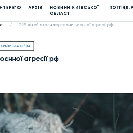
ІНТЕРВ'Ю
АРХІВ
НОВИНИ КИЇВСЬКОЇ
ПОГЛЯД.
ОБЛАСТІ
на
229 дітей стали жертвами воєнної агресії рф
/
УКРАЇНСЬКА ВІЙНА
оєнної агресії рф