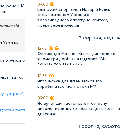
09:00
 на ранок 16
Ірпінський спортсмен Назарій Рудяк
їни.
став чемпіоном України з
велосипедного спорту на критому
треку серед юніорів
ерсонській
2 серпня, неділя
а України
12:42
Олександр Мальон: Книги, дипломи та
кілометри доріг: як я підкорив "Вікі
ння активних
любить пам'ятки 2025"
10:58
міст та сіл
Яготинське для дітей відновило
виробництво після атаки РФ
му устрою"
,
09:00
На Бучанщині встановили сучасну
автоматизовану котельню для школи та
egram-канал
дитсадка
1 серпня, субота