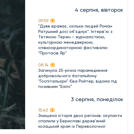
4 серпня, вівторок
09:59
"Дуже вражає, скільки людей Роман
Ратушний досі об'єднує". Інтерв’ю з
Тетяною Терен – журналісткою,
культурною менеджеркою,
співкоординаторкою фестивалю
"Протасів Яр"
08:14
Загинула 25-річна парамедикиня
добровольчого батальйону
"Госпітальєри" Єва Ройтер, відома під
позивним "Еліпс"
3 серпня, понеділок
15:40
Знищена історія двох регіонів: окупанти
спалили у Бериславі дерев'яний
козацький храм із Переволочної