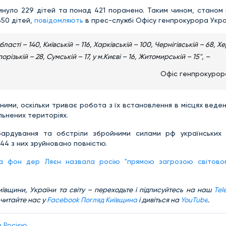
гинуло 229 дітей та понад 421 поранено. Таким чином, станом
650 дітей,
повідомляють
в прес-службі Офісу генпрокурора Укра
сті – 140, Київській – 116, Харківській – 100, Чернігівській – 68, Х
різькій – 28, Сумській – 17, у м.Києві – 16, Житомирській – 15", –
Офіс генпрокурор
ими, оскільки триває робота з їх встановлення в місцях веде
льнених територіях.
бардування та обстріли збройними силами рф українських 
144 з них зруйновано повністю.
а фон дер Ляєн назвала росію "прямою загрозою світово
иївщини, України та світу – переходьте і підписуйтесь на наш
Tel
 читайте нас у
Facebook Погляд Київщина
і дивіться на
YouTube
.
з Росією