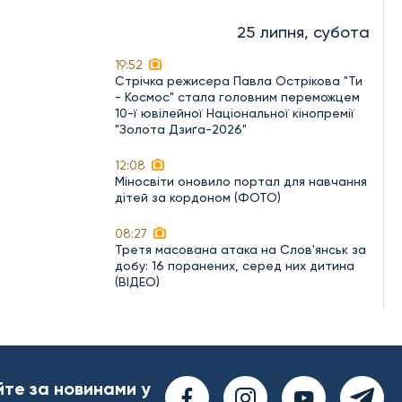
25 липня, субота
19:52
Стрічка режисера Павла Острікова "Ти
- Космос" стала головним переможцем
10-ї ювілейної Національної кінопремії
"Золота Дзиґа-2026"
12:08
Міносвіти оновило портал для навчання
дітей за кордоном (ФОТО)
08:27
Третя масована атака на Слов'янськ за
добу: 16 поранених, серед них дитина
(ВІДЕО)
йте за новинами у