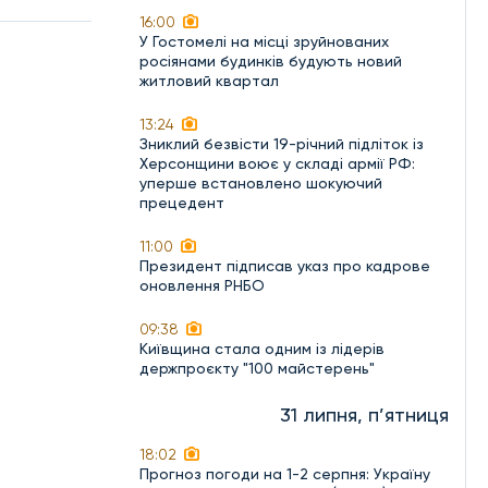
16:00
У Гостомелі на місці зруйнованих
росіянами будинків будують новий
житловий квартал
13:24
Зниклий безвісти 19-річний підліток із
Херсонщини воює у складі армії РФ:
уперше встановлено шокуючий
прецедент
11:00
Президент підписав указ про кадрове
оновлення РНБО
09:38
Київщина стала одним із лідерів
держпроєкту "100 майстерень"
31 липня, п’ятниця
18:02
Прогноз погоди на 1-2 серпня: Україну