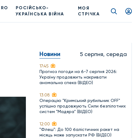
PRO
РОСІЙСЬКО-
МОЯ
УКРАЇНСЬКА ВІЙНА
СТРІЧКА
Новини
5 серпня, середа
17:45
Прогноз погоди на 6-7 серпня 2026:
Україну продовжить накривати
аномальна спека (ВІДЕО)
13:08
Операцію "Кримський рубильник OFF"
успішно продовжують Сили безпілотних
систем "Мадяра" (ВІДЕО)
12:00
"Флеш": До 100 балістичних ракет на
місяць може запускати РФ (ВІДЕО)