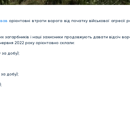
звав
орієнтовні втрати ворога від початку військової агресії р
их загарбників і наші захисники продовжують давати відсіч воро
червня 2022 року орієнтовно склали:
за добу);
за добу);
;