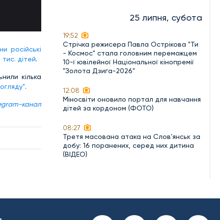
25 липня, субота
19:52
Стрічка режисера Павла Острікова "Ти
ни російські
- Космос" стала головним переможцем
 тис. дітей
.
10-ї ювілейної Національної кінопремії
"Золота Дзиґа-2026"
нили кілька
Погляду"
.
12:08
Міносвіти оновило портал для навчання
egram-канал
дітей за кордоном (ФОТО)
08:27
Третя масована атака на Слов'янськ за
добу: 16 поранених, серед них дитина
(ВІДЕО)