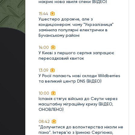
накриє нова хвиля спеки (ВІДЕО)
15:44
Ушестеро дорожче, але з
кондиціонером: чому "Укрзалізниця"
замінила популярні електрички в
Бучанському районі
14:00
У Києві з першого серпня запрацює
пересадковий квиток
13:09
У Росії палають нові склади Wildberries
та великий центр DNS (ВІДЕО)
10:00
Іспанія стягує війська до Сеути через
масштабну міграційну кризу (ВІДЕО,
ОНОВЛЕНО)
08:42
"Долучитися до волонтерства ніколи не
пізно". Інтерв’ю з Іриною Сергієнко,