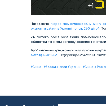
Нагадаємо,
через повномасштабну війну рф
окупанти вбили в Україні понад 260 дітей
. Т
24 лютого росія розв’язала повномасштабну
областей та зняли загрозу захоплення столиц
Щоб першими дізнаватися про останні події Ки
Погляд Київщина
– Інформаційна Агенція. Також
#Війна
#Збройні сили України
#Війна з Росі