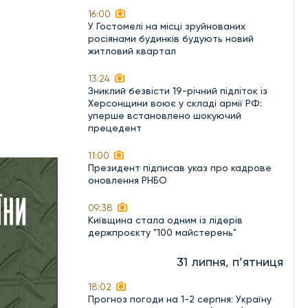
16:00
У Гостомелі на місці зруйнованих
росіянами будинків будують новий
житловий квартал
13:24
Зниклий безвісти 19-річний підліток із
Херсонщини воює у складі армії РФ:
уперше встановлено шокуючий
прецедент
11:00
Президент підписав указ про кадрове
оновлення РНБО
09:38
Київщина стала одним із лідерів
держпроєкту "100 майстерень"
31 липня, п’ятниця
18:02
Прогноз погоди на 1-2 серпня: Україну