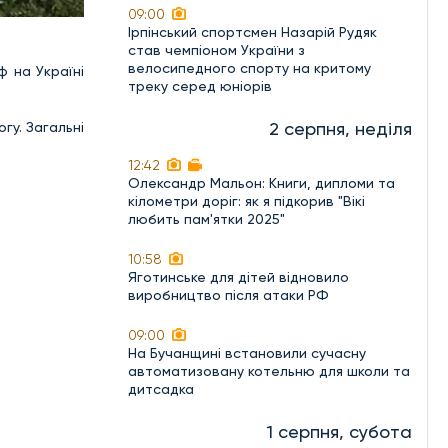
09:00
Ірпінський спортсмен Назарій Рудяк
став чемпіоном України з
велосипедного спорту на критому
ф на Україні
треку серед юніорів
2 серпня, неділя
гу. Загальні
12:42
Олександр Мальон: Книги, дипломи та
кілометри доріг: як я підкорив "Вікі
любить пам'ятки 2025"
10:58
Яготинське для дітей відновило
виробництво після атаки РФ
09:00
На Бучанщині встановили сучасну
автоматизовану котельню для школи та
дитсадка
1 серпня, субота