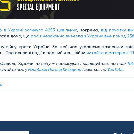
 в Україні загинуло 4253 цивільних
, зокрема,
від початку вій
акож відомо, що
росія незаконно вивезла з України вже понад 238
 війну проти України. За цей час українські захисники звіль
і. Про основні події в перший день війни
читайте в матеріалі "
ївщини, України та світу – переходьте і підписуйтесь на наш
Tel
 читайте нас у
Facebook Погляд Київщина
і дивіться на
YouTube
.
єю