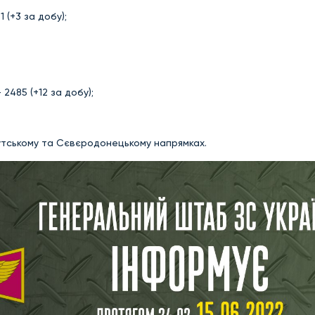
(+3 за добу);
485 (+12 за добу);
утському та Сєвєродонецькому напрямках.