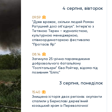
4 серпня, вівторок
09:59
"Дуже вражає, скільки людей Роман
Ратушний досі об'єднує". Інтерв’ю з
Тетяною Терен – журналісткою,
культурною менеджеркою,
співкоординаторкою фестивалю
"Протасів Яр"
08:14
Загинула 25-річна парамедикиня
добровольчого батальйону
"Госпітальєри" Єва Ройтер, відома під
позивним "Еліпс"
3 серпня, понеділок
15:40
Знищена історія двох регіонів: окупанти
спалили у Бериславі дерев'яний
козацький храм із Переволочної