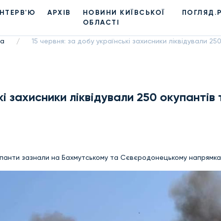
ІНТЕРВ'Ю
АРХІВ
НОВИНИ КИЇВСЬКОЇ
ПОГЛЯД.
ОБЛАСТІ
на
15 червня: за добу українські захисники ліквідували 250
/
кі захисники ліквідували 250 окупантів 
упанти зазнали на Бахмутському та Сєвєродонецькому напрямка