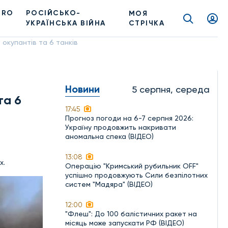
PRO
РОСІЙСЬКО-
МОЯ
УКРАЇНСЬКА ВІЙНА
СТРІЧКА
 окупантів та 6 танків
Новини
5 серпня, середа
та 6
17:45
Прогноз погоди на 6-7 серпня 2026:
Україну продовжить накривати
аномальна спека (ВІДЕО)
13:08
х.
Операцію "Кримський рубильник OFF"
успішно продовжують Сили безпілотних
систем "Мадяра" (ВІДЕО)
12:00
"Флеш": До 100 балістичних ракет на
місяць може запускати РФ (ВІДЕО)