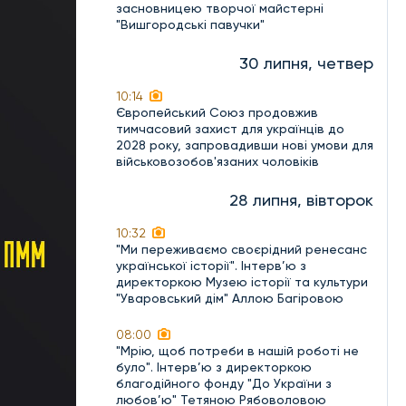
засновницею творчої майстерні
"Вишгородські павучки"
30 липня, четвер
10:14
Європейський Союз продовжив
тимчасовий захист для українців до
2028 року, запровадивши нові умови для
військовозобов'язаних чоловіків
28 липня, вівторок
10:32
"Ми переживаємо своєрідний ренесанс
української історії". Інтерв’ю з
директоркою Музею історії та культури
"Уваровський дім" Аллою Багіровою
08:00
"Мрію, щоб потреби в нашій роботі не
було". Інтерв’ю з директоркою
благодійного фонду "До України з
любов’ю" Тетяною Рябоволовою