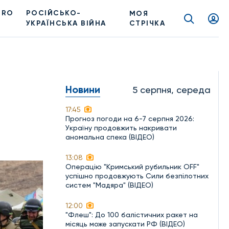
PRO
РОСІЙСЬКО-
МОЯ
УКРАЇНСЬКА ВІЙНА
СТРІЧКА
Новини
5 серпня, середа
17:45
Прогноз погоди на 6-7 серпня 2026:
Україну продовжить накривати
аномальна спека (ВІДЕО)
13:08
Операцію "Кримський рубильник OFF"
успішно продовжують Сили безпілотних
систем "Мадяра" (ВІДЕО)
12:00
"Флеш": До 100 балістичних ракет на
місяць може запускати РФ (ВІДЕО)