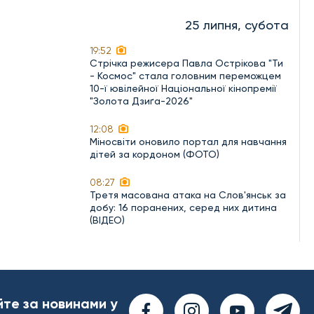
25 липня, субота
19:52
Стрічка режисера Павла Острікова "Ти
- Космос" стала головним переможцем
10-ї ювілейної Національної кінопремії
"Золота Дзиґа-2026"
12:08
Міносвіти оновило портал для навчання
дітей за кордоном (ФОТО)
08:27
Третя масована атака на Слов'янськ за
добу: 16 поранених, серед них дитина
(ВІДЕО)
йте за новинами у