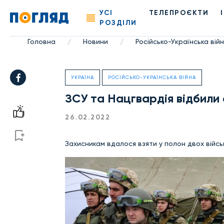
УСІ
ТЕЛЕПРОЄКТИ
РОЗДІЛИ
Головна
Новини
Російсько-Українська вій
/
/
УКРАЇНА
РОСІЙСЬКО-УКРАЇНСЬКА ВІЙНА
ЗСУ та Нацгвардія відбили с
26.02.2022
Захисникам вдалося взяти у полон двох війсь