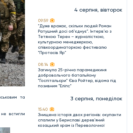
4 серпня, вівторок
09:59
"Дуже вражає, скільки людей Роман
Ратушний досі об'єднує". Інтерв’ю з
Тетяною Терен – журналісткою,
культурною менеджеркою,
співкоординаторкою фестивалю
"Протасів Яр"
08:14
Загинула 25-річна парамедикиня
добровольчого батальйону
"Госпітальєри" Єва Ройтер, відома під
позивним "Еліпс"
йськовим та
3 серпня, понеділок
15:40
 не встигли
Знищена історія двох регіонів: окупанти
спалили у Бериславі дерев'яний
козацький храм із Переволочної