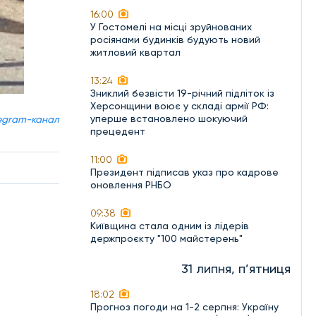
16:00
У Гостомелі на місці зруйнованих
росіянами будинків будують новий
житловий квартал
13:24
Зниклий безвісти 19-річний підліток із
Херсонщини воює у складі армії РФ:
уперше встановлено шокуючий
egram-канал
прецедент
11:00
Президент підписав указ про кадрове
оновлення РНБО
09:38
Київщина стала одним із лідерів
держпроєкту "100 майстерень"
31 липня, п’ятниця
18:02
Прогноз погоди на 1-2 серпня: Україну