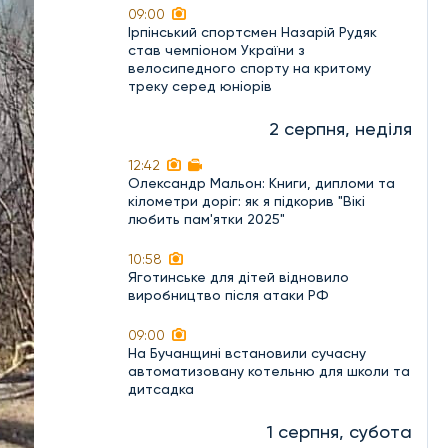
09:00
Ірпінський спортсмен Назарій Рудяк
став чемпіоном України з
велосипедного спорту на критому
треку серед юніорів
2 серпня, неділя
12:42
Олександр Мальон: Книги, дипломи та
кілометри доріг: як я підкорив "Вікі
любить пам'ятки 2025"
10:58
Яготинське для дітей відновило
виробництво після атаки РФ
09:00
На Бучанщині встановили сучасну
автоматизовану котельню для школи та
дитсадка
1 серпня, субота