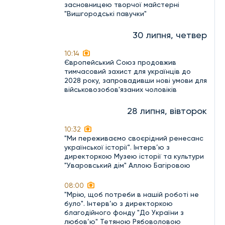
засновницею творчої майстерні
"Вишгородські павучки"
30 липня, четвер
10:14
Європейський Союз продовжив
тимчасовий захист для українців до
2028 року, запровадивши нові умови для
військовозобов'язаних чоловіків
28 липня, вівторок
10:32
"Ми переживаємо своєрідний ренесанс
української історії". Інтерв’ю з
директоркою Музею історії та культури
"Уваровський дім" Аллою Багіровою
08:00
"Мрію, щоб потреби в нашій роботі не
було". Інтерв’ю з директоркою
благодійного фонду "До України з
любов’ю" Тетяною Рябоволовою