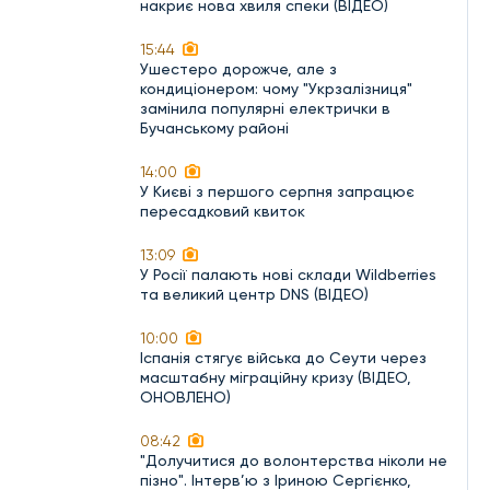
накриє нова хвиля спеки (ВІДЕО)
15:44
Ушестеро дорожче, але з
кондиціонером: чому "Укрзалізниця"
замінила популярні електрички в
Бучанському районі
14:00
У Києві з першого серпня запрацює
пересадковий квиток
13:09
У Росії палають нові склади Wildberries
та великий центр DNS (ВІДЕО)
10:00
Іспанія стягує війська до Сеути через
масштабну міграційну кризу (ВІДЕО,
ОНОВЛЕНО)
08:42
"Долучитися до волонтерства ніколи не
пізно". Інтерв’ю з Іриною Сергієнко,