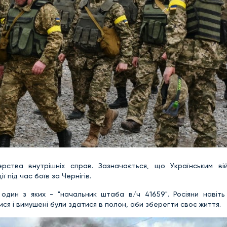
рства внутрішніх справ. Зазначається, що Українським ві
 під час боїв за Чернігів.
 один з яких - "начальник штаба в/ч 41659". Росіяни навіть
ся і вимушені були здатися в полон, аби зберегти своє життя.