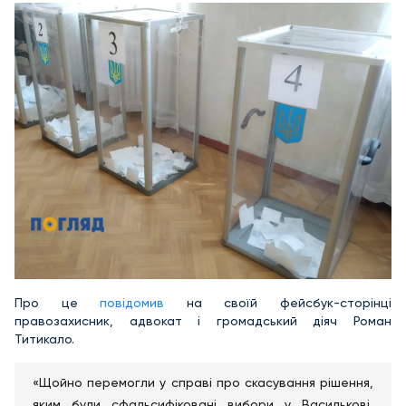
Про це
повідомив
на своїй фейсбук-сторінці
правозахисник, адвокат і громадський діяч Роман
Титикало.
«Щойно перемогли у справі про скасування рішення,
яким були сфальсифіковані вибори у Василькові,