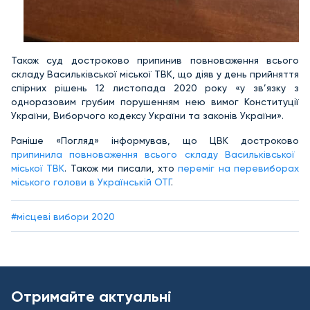
Також суд достроково припинив повноваження всього
складу Васильківської міської ТВК, що діяв у день прийняття
спірних рішень 12 листопада 2020 року «у зв’язку з
одноразовим грубим порушенням нею вимог Конституції
України, Виборчого кодексу України та законів України».
Раніше «Погляд» інформував, що ЦВК достроково
припинила повноваження всього складу Васильківської
міської ТВК
. Також ми писали, хто
переміг на перевиборах
міського голови в Українській ОТГ
.
#місцеві вибори 2020
Отримайте актуальні