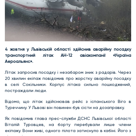
4 жовтня у Львівській області здійснив аварійну посадку
транспортний літак АН-12 авіакомпанії «Україна
Аероальянс».
Літак запросив посадку і незабаром зник з радарів. Через
20 хвилин екіпаж повідомив про жорстку аварійну посадку
в селі Сокільники. Корпус літака сильно пошкоджений,
постраждали люди.
Відомо, що літак здійснював рейс з іспанського Віго в
Туреччину. У Львові він повинен був сісти на дозаправку.
Як повідомив глава прес-служби ДСНС Львівської області
Віталій Туровцев, на борту перебували лише члени
екіпажу. Вони живі, одного пілота затиснуло в кабіні. Його з