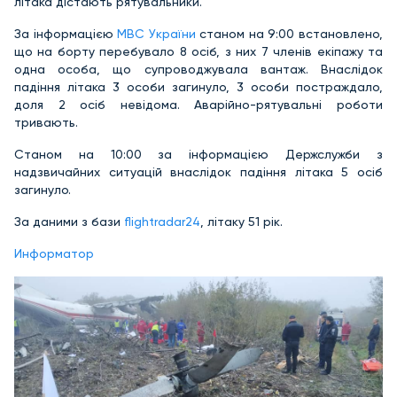
літака дістають рятувальники.
За інформацією
МВС України
станом на 9:00 встановлено,
що на борту перебувало 8 осіб, з них 7 членів екіпажу та
одна особа, що супроводжувала вантаж. Внаслідок
падіння літака 3 особи загинуло, 3 особи постраждало,
доля 2 осіб невідома. Аварійно-рятувальні роботи
тривають.
Станом на 10:00 за інформацією Держслужби з
надзвичайних ситуацій внаслідок падіння літака 5 осіб
загинуло.
За даними з бази
flightradar24
, літаку 51 рік.
Информатор