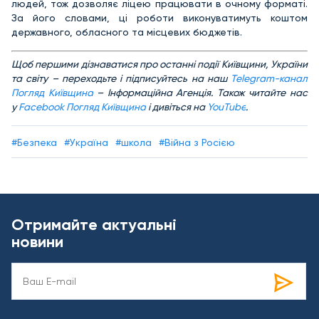
людей, тож дозволяє ліцею працювати в очному форматі.
За його словами, ці роботи виконуватимуть коштом
державного, обласного та місцевих бюджетів.
Щоб першими дізнаватися про останні події Київщини, України
та світу – переходьте і підписуйтесь на наш
Telegram-канал
Погляд Київщина
– Інформаційна Агенція. Також читайте нас
у
Facebook Погляд Київщина
і дивіться на
YouTube
.
#Безпека
#Україна
#школа
#Війна з Росією
Отримайте актуальні
новини