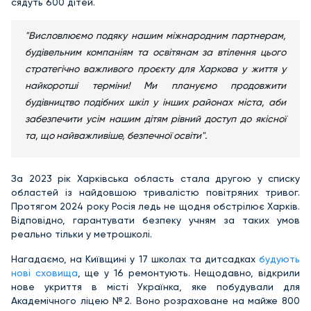
сядуть 600 дітей.
"Висловлюємо подяку нашим міжнародним партнерам,
будівельним компаніям та освітянам за втілення цього
стратегічно важливого проєкту для Харкова у життя у
найкоротші терміни! Ми плануємо продовжити
будівництво подібних шкіл у інших районах міста, аби
забезпечити усім нашим дітям рівний доступ до якісної
та, що найважливіше, безпечної освіти".
За 2023 рік Харківська область стала другою у списку
областей із найдовшою тривалістю повітряних тривог.
Протягом 2024 року Росія ледь не щодня обстрілює Харків.
Відповідно, гарантувати безпеку учням за таких умов
реально тільки у метрошколі.
Нагадаємо, на Київщині у 17 школах та дитсадках
будують
нові сховища
, ще у 16 ремонтують. Нещодавно, відкрили
нове укриття в місті Українка, яке побудували для
Академічного ліцею №2. Воно розраховане на майже 800