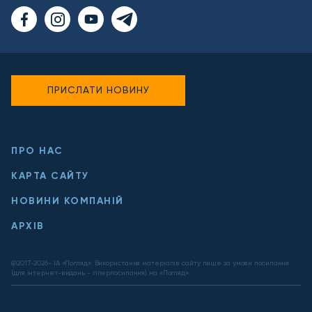
ПРИСЛАТИ НОВИНУ
ПРО НАС
КАРТА САЙТУ
НОВИНИ КОМПАНІЙ
АРХІВ
@2017-
2026
- ІА «Погляд». Використання матеріалів сайту лише за умови посилання
(для інтернет-видань - гіперпосилання) на «Погляд».