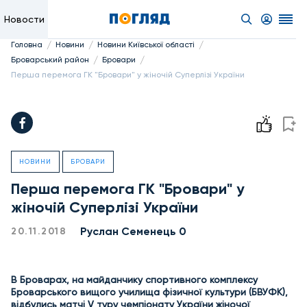
Новости
/
/
/
Головна
Новини
Новини Київської області
/
/
Броварський район
Бровари
Перша перемога ГК "Бровари" у жіночій Суперлізі України
НОВИНИ
БРОВАРИ
Перша перемога ГК "Бровари" у
жіночій Суперлізі України
Руслан Семенець 0
20.11.2018
В Броварах, на майданчику спортивного комплексу
Броварського вищого училища фізичної
культури (БВУФК),
відбулись матчі V туру чемпіонату України жіночої