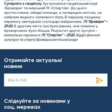
Суперліги з гандболу.
Зустрічалися гандбольний клуб
«Бровари» та київський ГК «Спартак». До цього
протистояння, обидві команди, в попередніх матчах, не
набрали жодного залікового балу. В першому поєдинку
перемогу святкували господарі майданчика,
ГК "Бровари" –
29:20.
В другому матчі гра була рівною, але помилок у
броварчанок було більше. Результат другої зустрічі -
мінімальна перемога
ГК "Спартак" – 23:22.
Відділ фізичної
культури та спорту Броварської міської ради
Отримайте актуальні
новини
Слідкуйте за новинами у
соц. мережах