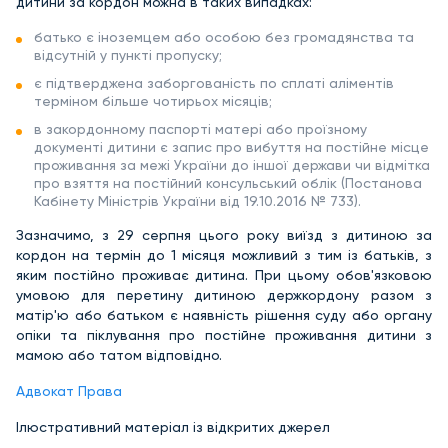
дитини за кордон можна в таких випадках:
батько є іноземцем або особою без громадянства та
відсутній у пункті пропуску;
є підтверджена заборгованість по сплаті аліментів
терміном більше чотирьох місяців;
в закордонному паспорті матері або проїзному
документі дитини є запис про вибуття на постійне місце
проживання за межі України до іншої держави чи відмітка
про взяття на постійний консульський облік (Постанова
Кабінету Міністрів України від 19.10.2016 № 733).
Зазначимо, з 29 серпня цього року виїзд з дитиною за
кордон на термін до 1 місяця можливий з тим із батьків, з
яким постійно проживає дитина. При цьому обов'язковою
умовою для перетину дитиною держкордону разом з
матір'ю або батьком є наявність рішення суду або органу
опіки та піклування про постійне проживання дитини з
мамою або татом відповідно.
Адвокат Права
Ілюстративний матеріал із відкритих джерел