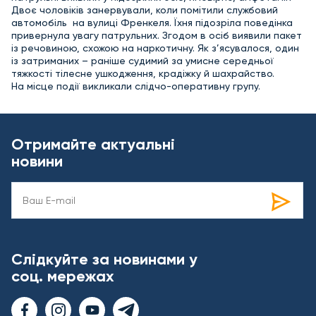
Двоє чоловіків занервували, коли помітили службовий
автомобіль на вулиці Френкеля. Їхня підозріла поведінка
привернула увагу патрульних. Згодом в осіб виявили пакет
із речовиною, схожою на наркотичну. Як з’ясувалося, один
із затриманих – раніше судимий за умисне середньої
тяжкості тілесне ушкодження, крадіжку й шахрайство.
На місце події викликали слідчо-оперативну групу.
Отримайте актуальні
новини
Слідкуйте за новинами у
соц. мережах