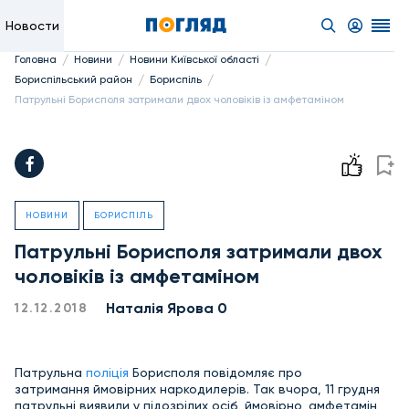
Новости
/
/
/
Головна
Новини
Новини Київської області
/
/
Бориспільський район
Бориспіль
Патрульні Борисполя затримали двох чоловіків із амфетаміном
НОВИНИ
БОРИСПІЛЬ
Патрульні Борисполя затримали двох
чоловіків із амфетаміном
Наталія Ярова 0
12.12.2018
Патрульна
поліція
Борисполя повідомляє про
затримання ймовірних наркодилерів. Так вчора, 11 грудня
патрульні виявили у підозрілих осіб, ймовірно, амфетамін