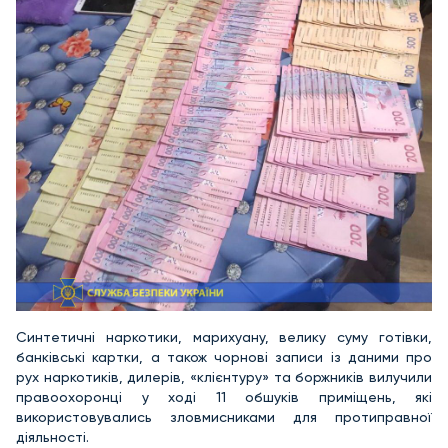
Синтетичні наркотики, марихуану, велику суму готівки,
банківські картки, а також чорнові записи із даними про
рух наркотиків, дилерів, «клієнтуру» та боржників вилучили
правоохоронці у ході 11 обшуків приміщень, які
використовувались зловмисниками для протиправної
діяльності.