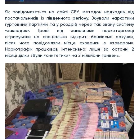
Як повідомляється на сайті СБУ, метадон надходив від
постачальників із південного регіону. Збували наркотики
гуртовими партіями та у роздріб через так звану систему
«закладок». Гроші від замовників наркоторговці
отримували на спеціально відкриті банківські рахунки,
після чого повідомляли місце схованки з «товаром».
Наркотрафік працював інтенсивно: лише за останні 2
місяці ділки збули «синтетики» на 2 мільйони гривень.