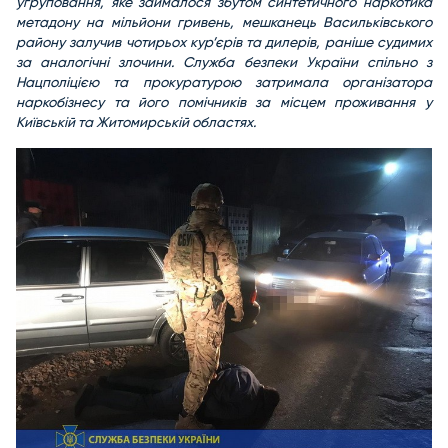
угруповання, яке займалося збутом синтетичного наркотика
метадону на мільйони гривень, мешканець Васильківського
району залучив чотирьох кур’єрів та дилерів, раніше судимих
за аналогічні злочини. Служба безпеки України спільно з
Нацполіцією та прокуратурою затримала організатора
наркобізнесу та його помічників за місцем проживання у
Київській та Житомирській областях.