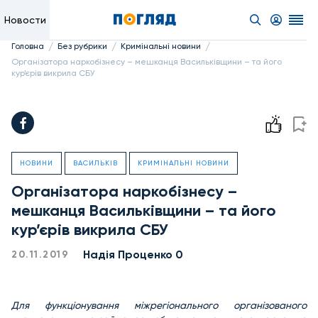
Новости
/
/
/
Головна
Без рубрики
Кримінальні новини
Організатора наркобізнесу – мешканця Васильківщини – та його
кур’єрів викрила СБУ
НОВИНИ
ВАСИЛЬКІВ
КРИМІНАЛЬНІ НОВИНИ
Організатора наркобізнесу –
мешканця Васильківщини – та його
кур’єрів викрила СБУ
Надiя Проценко 0
20.11.2019
Для функціонування міжрегіонального організованого