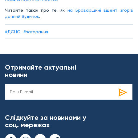
Читайте також про те, як
на Броварщині вщент згорів
дачний будинок
.
#ДСНС
#загорання
Отримайте актуальні
новини
Слідкуйте за новинами у
соц. мережах