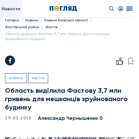
Новости
/
/
/
Головна
Новини
Новини Київської області
/
/
Фастівський район
Фастів
Область виділила Фастову 3,7 млн гривень для мешканців
зруйнованого будинку
НОВИНИ
ФАСТІВ
Область виділила Фастову 3,7 млн
гривень для мешканців зруйнованого
будинку
Александр Чернышенко 0
29.03.2019