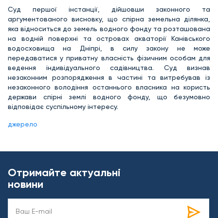
Суд першої інстанції, дійшовши законного та
аргументованого висновку, що спірна земельна ділянка,
яка відноситься до земель водного фонду та розташована
на водній поверхні та островах акваторії Канівського
водосховища на Дніпрі, в силу закону не може
передаватися у приватну власність фізичним особам для
ведення індивідуального садівництва. Суд визнав
незаконним розпорядження в частині та витребував із
незаконного володіння останнього власника на користь
держави спірні землі водного фонду, що безумовно
відповідає суспільному інтересу.
джерело
Отримайте актуальні
новини