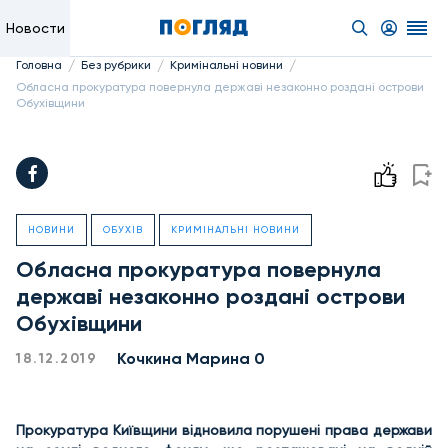
Новости
/
/
/
Головна
Без рубрики
Кримінальні новини
Обласна прокуратура повернула державі незаконно роздані острови
Обухівщини
НОВИНИ
ОБУХІВ
КРИМІНАЛЬНІ НОВИНИ
Обласна прокуратура повернула
державі незаконно роздані острови
Обухівщини
Кочкина Марина 0
18.12.2019
Прокуратура Київщини відновила порушені права держави