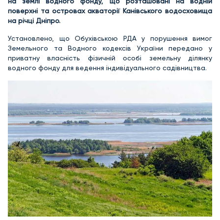
на землі водного фонду, що розташовані на водній
поверхні та островах акваторії Канівського водосховища
на річці Дніпро.
Установлено, що Обухівською РДА у порушення вимог
Земельного та Водного кодексів України передано у
приватну власність фізичній особі земельну ділянку
водного фонду для ведення індивідуального садівництва.