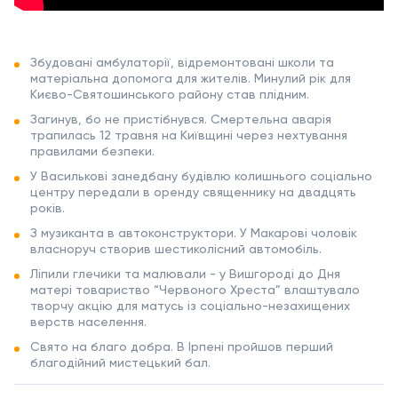
Збудовані амбулаторії, відремонтовані школи та
матеріальна допомога для жителів. Минулий рік для
Києво-Святошинського району став плідним.
Загинув, бо не пристібнувся. Смертельна аварія
трапилась 12 травня на Київщині через нехтування
правилами безпеки.
У Василькові занедбану будівлю колишнього соціально
центру передали в оренду священнику на двадцять
років.
З музиканта в автоконструктори. У Макарові чоловік
власноруч створив шестиколісний автомобіль.
Ліпили глечики та малювали - у Вишгороді до Дня
матері товариство “Червоного Хреста” влаштувало
творчу акцію для матусь із соціально-незахищених
верств населення.
Свято на благо добра. В Ірпені пройшов перший
благодійний мистецький бал.