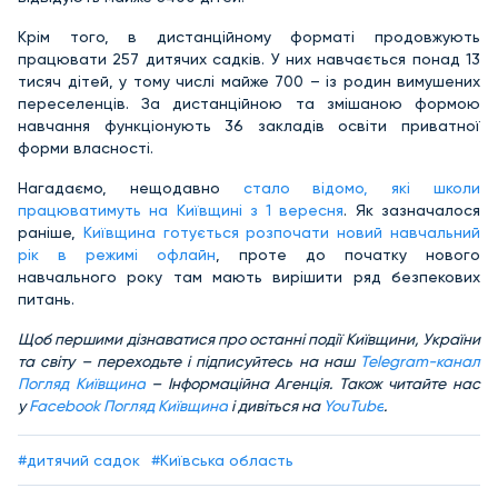
Крім того, в дистанційному форматі продовжують
працювати 257 дитячих садків. У них навчається понад 13
тисяч дітей, у тому числі майже 700 – із родин вимушених
переселенців. За дистанційною та змішаною формою
навчання функціонують 36 закладів освіти приватної
форми власності.
Нагадаємо, нещодавно
стало відомо, які школи
працюватимуть на Київщині з 1 вересня
. Як зазначалося
раніше,
Київщина готується розпочати новий навчальний
рік в режимі офлайн
, проте до початку нового
навчального року там мають вирішити ряд безпекових
питань.
Щоб першими дізнаватися про останні події Київщини, України
та світу – переходьте і підписуйтесь на наш
Telegram-канал
Погляд Київщина
– Інформаційна Агенція. Також читайте нас
у
Facebook Погляд Київщина
і дивіться на
YouTube
.
#дитячий садок
#Київська область