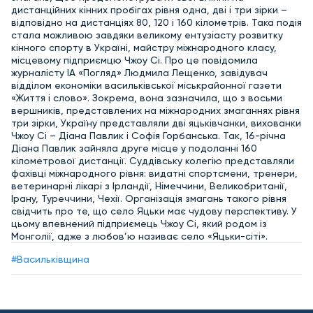
дистанційних кінних пробігах рівня одна, дві і три зірки –
відповідно на дистанціях 80, 120 і 160 кілометрів. Така подія
стала можливою завдяки великому ентузіасту розвитку
кінного спорту в Україні, майстру міжнародного класу,
місцевому підприємцю Чжоу Сі. Про це повідомила
журналісту ІА «Погляд» Людмила Лещенко, завідувач
відділом економіки васильківської міськрайонної газети
«Життя і слово». Зокрема, вона зазначила, що з восьми
вершників, представлених на міжнародних змаганнях рівня
три зірки, Україну представляли дві яцьківчанки, вихованки
Чжоу Сі – Діана Павлик і Софія Горбанська. Так, 16-річна
Діана Павлик зайняла друге місце у подоланні 160
кілометрової дистанції. Суддівську колегію представляли
фахівці міжнародного рівня: видатні спортсмени, тренери,
ветеринарні лікарі з Ірландії, Німеччини, Великобританії,
Ірану, Туреччини, Чехії. Організація змагань такого рівня
свідчить про те, що село Яцьки має чудову перспективу. У
цьому впевнений підприємець Чжоу Сі, який родом із
Монголії, адже з любов’ю називає село «Яцьки-сіті».
#Васильківщина