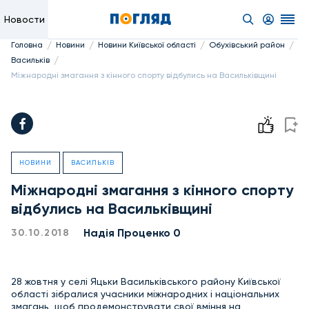
Новости
/
/
/
/
Головна
Новини
Новини Київської області
Обухівський район
/
Васильків
Міжнародні змагання з кінного спорту відбулись на Васильківщині
НОВИНИ
ВАСИЛЬКІВ
Міжнародні змагання з кінного спорту
відбулись на Васильківщині
Надiя Проценко 0
30.10.2018
28 жовтня у селі Яцьки Васильківського району Київської
області зібралися учасники міжнародних і національних
змагань, щоб продемонструвати свої вміння на