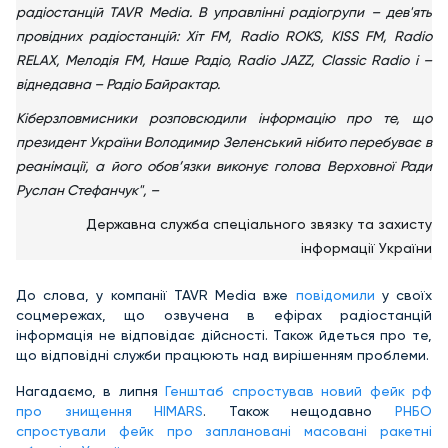
радіостанцій TAVR Media. В управлінні радіогрупи – дев'ять
провідних радіостанцій: Хіт FM, Radio ROKS, KISS FM, Radio
RELAX, Мелодія FM, Наше Радіо, Radio JAZZ, Classic Radio і –
віднедавна – Радіо Байрактар.
Кіберзловмисники розповсюдили інформацію про те, що
президент України Володимир Зеленський нібито перебуває в
реанімації, а його обов’язки виконує голова Верховної Ради
Руслан Стефанчук", –
Державна служба спеціального звязку та захисту
інформації України
До слова, у компанії TAVR Media вже
повідомили
у своїх
соцмережах, що озвучена в ефірах радіостанцій
інформація не відповідає дійсності. Також йдеться про те,
що відповідні служби працюють над вирішенням проблеми.
Нагадаємо, в липня
Генштаб спростував новий фейк рф
про знищення HIMARS
. Також нещодавно
РНБО
спростували фейк про заплановані масовані ракетні