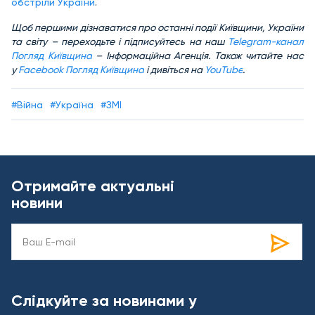
обстріли України
.
Щоб першими дізнаватися про останні події Київщини, України
та світу – переходьте і підписуйтесь на наш
Telegram-канал
Погляд Київщина
– Інформаційна Агенція. Також читайте нас
у
Facebook Погляд Київщина
і дивіться на
YouTube
.
#Війна
#Україна
#ЗМІ
Отримайте актуальні
новини
Слідкуйте за новинами у