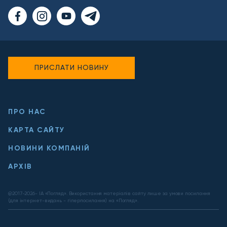
ПРИСЛАТИ НОВИНУ
ПРО НАС
КАРТА САЙТУ
НОВИНИ КОМПАНІЙ
АРХІВ
@2017-
2026
- ІА «Погляд». Використання матеріалів сайту лише за умови посилання
(для інтернет-видань - гіперпосилання) на «Погляд».