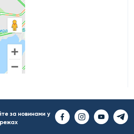
йте за новинами у
ережах