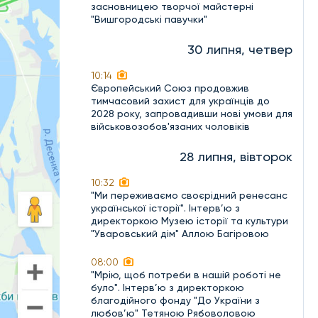
засновницею творчої майстерні
"Вишгородські павучки"
30 липня, четвер
10:14
Європейський Союз продовжив
тимчасовий захист для українців до
2028 року, запровадивши нові умови для
військовозобов'язаних чоловіків
28 липня, вівторок
10:32
"Ми переживаємо своєрідний ренесанс
української історії". Інтерв’ю з
директоркою Музею історії та культури
"Уваровський дім" Аллою Багіровою
08:00
"Мрію, щоб потреби в нашій роботі не
було". Інтерв’ю з директоркою
благодійного фонду "До України з
любов’ю" Тетяною Рябоволовою