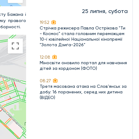
25 липня, субота
кту Бажана і
мку правого
19:52
оборності.
Стрічка режисера Павла Острікова "Ти
- Космос" стала головним переможцем
10-ї ювілейної Національної кінопремії
"Золота Дзиґа-2026"
12:08
Міносвіти оновило портал для навчання
дітей за кордоном (ФОТО)
08:27
Третя масована атака на Слов'янськ за
добу: 16 поранених, серед них дитина
(ВІДЕО)