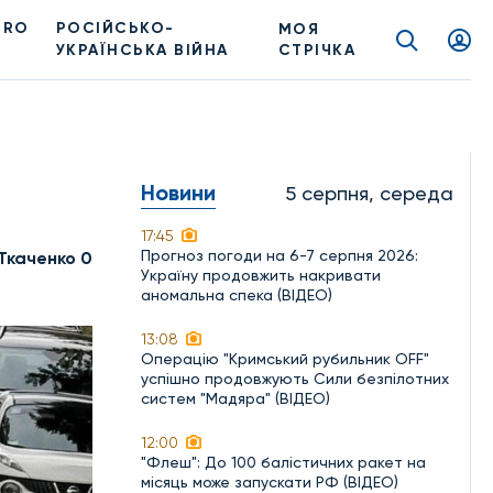
PRO
РОСІЙСЬКО-
МОЯ
УКРАЇНСЬКА ВІЙНА
СТРІЧКА
Новини
5 серпня, середа
17:45
Прогноз погоди на 6-7 серпня 2026:
Ткаченко 0
Україну продовжить накривати
аномальна спека (ВІДЕО)
13:08
Операцію "Кримський рубильник OFF"
успішно продовжують Сили безпілотних
систем "Мадяра" (ВІДЕО)
12:00
"Флеш": До 100 балістичних ракет на
місяць може запускати РФ (ВІДЕО)