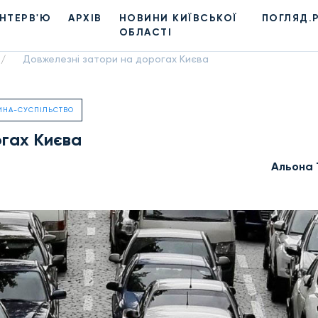
ІНТЕРВ'Ю
АРХІВ
НОВИНИ КИЇВСЬКОЇ
ПОГЛЯД.
ОБЛАСТІ
Довжелезні затори на дорогах Києва
/
ИНА-СУСПІЛЬСТВО
огах Києва
Альона 