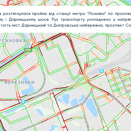
ів розтягнулася пробка від станції метро "Позняки" по проспе
ому і Дарницькому шосе. Рух транспорту ускладнено у напря
 Стоїть міст Дарницький та Дніпровська набережна, проспект С