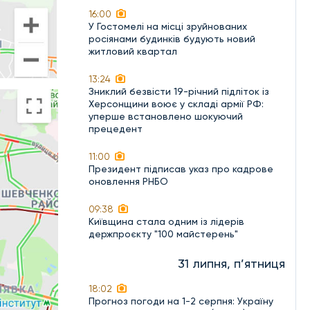
16:00
У Гостомелі на місці зруйнованих
росіянами будинків будують новий
житловий квартал
13:24
Зниклий безвісти 19-річний підліток із
Херсонщини воює у складі армії РФ:
уперше встановлено шокуючий
прецедент
11:00
Президент підписав указ про кадрове
оновлення РНБО
09:38
Київщина стала одним із лідерів
держпроєкту "100 майстерень"
31 липня, п’ятниця
18:02
Прогноз погоди на 1-2 серпня: Україну