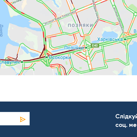
Слідку
соц. м