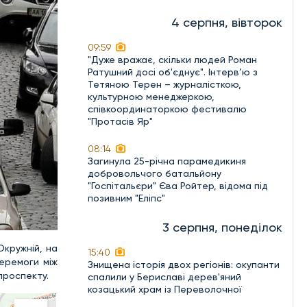
4 серпня, вівторок
09:59
"Дуже вражає, скільки людей Роман
Ратушний досі об'єднує". Інтерв’ю з
Тетяною Терен – журналісткою,
культурною менеджеркою,
співкоординаторкою фестивалю
"Протасів Яр"
08:14
Загинула 25-річна парамедикиня
добровольчого батальйону
"Госпітальєри" Єва Ройтер, відома під
позивним "Еліпс"
3 серпня, понеділок
Окружній, на
15:40
Перемоги між
Знищена історія двох регіонів: окупанти
проспекту.
спалили у Бериславі дерев'яний
козацький храм із Переволочної