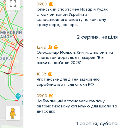
09:00
Ірпінський спортсмен Назарій Рудяк
став чемпіоном України з
велосипедного спорту на критому
треку серед юніорів
2 серпня, неділя
12:42
Олександр Мальон: Книги, дипломи та
кілометри доріг: як я підкорив "Вікі
любить пам'ятки 2025"
10:58
Яготинське для дітей відновило
виробництво після атаки РФ
09:00
На Бучанщині встановили сучасну
автоматизовану котельню для школи та
дитсадка
1 серпня, субота