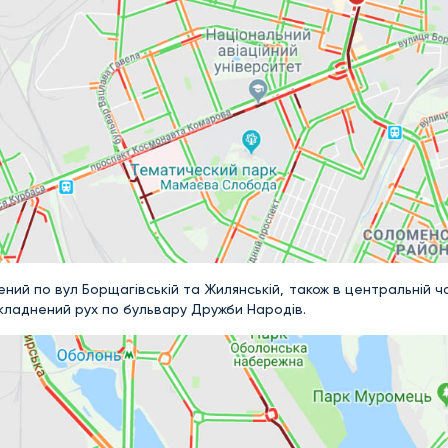
ний по вул Борщагівській та Жилянській, також в центральній ча
ускладнений рух по бульвару Дружби Народів.