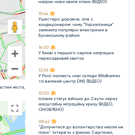
накриє нова хвиля спеки (ВІДЕО)
15:44
Ушестеро дорожче, але з
кондиціонером: чому "Укрзалізниця"
замінила популярні електрички в
Бучанському районі
14:00
У Києві з першого серпня запрацює
пересадковий квиток
13:09
У Росії палають нові склади Wildberries
та великий центр DNS (ВІДЕО)
стині міста,
10:00
Іспанія стягує війська до Сеути через
масштабну міграційну кризу (ВІДЕО,
ОНОВЛЕНО)
08:42
"Долучитися до волонтерства ніколи не
пізно". Інтерв’ю з Іриною Сергієнко,