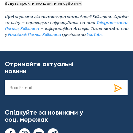
будуть практично ідентичні суботнім.
Щоб першими дізнаватися про останні події Київщини, України
та світу – переходьте і підписуйтесь на наш
Telegram-канал
Погляд Київщина
– Інформаційна Агенція. Також читайте нас
у
Facebook Погляд Київщина
і дивіться на
YouTube
.
Отримайте актуальні
новини
Слідкуйте за новинами у
соц. мережах