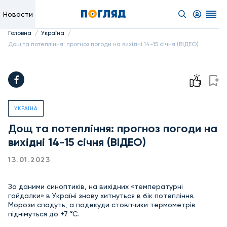
Новости
/
/
Головна
Україна
Дощ та потепління: прогноз погоди на вихідні 14-15 січня (ВІДЕО)
УКРАЇНА
Дощ та потепління: прогноз погоди на
вихідні 14-15 січня (ВІДЕО)
13.01.2023
За даними синоптиків, на вихідних «температурні
гойдалки» в Україні знову хитнуться в бік потепління.
Морози спадуть, а подекуди стовпчики термометрів
піднімуться до +7 °С.