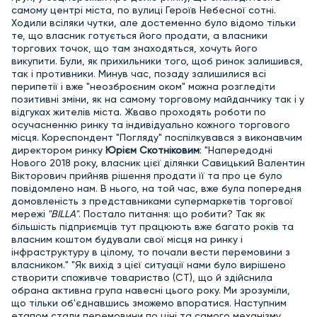
самому центрі міста, по вулиці Героїв Небесної сотні.
Ходили всіляки чутки, але достеменно було відомо тільки
те, що власник готується його продати, а власники
торгових точок, що там знаходяться, хочуть його
викупити. Були, як прихильники того, щоб ринок залишився,
так і противники. Минув час, позаду залишилися всі
перипетії і вже "неозброєним оком" можна розгледіти
позитивні зміни, як на самому торговому майданчику так і у
відгуках жителів міста. Жваво проходять роботи по
осучасненню ринку та індивідуально кожного торгового
місця. Кореспондент "Погляду" поспілкувався з виконавчим
директором ринку
Юрієм Скотніковим
: "Напередодні
Нового 2018 року, власник цієї ділянки Савицький Валентин
Вікторович прийняв рішення продати її та про це було
повідомлено нам. В нього, на той час, вже була попередня
домовленість з представниками супермаркетів торгової
мережі
"BILLA"
. Постало питання: що робити? Так як
більшість підприємців тут працюють вже багато років та
власним коштом будували свої місця на ринку і
інфраструктуру в цілому, то почали вести перемовини з
власником." "Як вихід з цієї ситуації нами було вирішено
створити споживче товариство (СТ), що й здійснила
обрана активна група навесні цього року. Ми зрозуміли,
що тільки об'єднавшись зможемо впоратися. Наступним
етапом стали перемовини по ціні та самого механізму