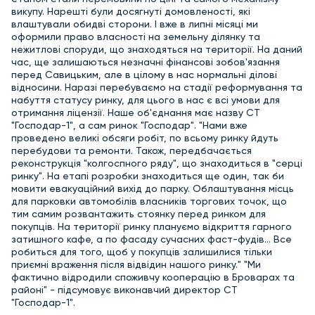
викупу. Нарешті були досягнуті домовленості, які
влаштували обидві сторони. І вже в липні місяці ми
оформили право власності на земельну ділянку та
нежитлові споруди, що знаходяться на території. На даний
час, ще залишаються незначні фінансові зобов'язання
перед Савицьким, але в цілому в нас нормальні ділові
відносини. Наразі перебуваємо на стадії реформування та
набуття статусу ринку, для цього в нас є всі умови для
отримання ліцензії. Наше об'єднання має назву СТ
"Господар-1", а сам ринок "Господар". "Нами вже
проведено великі обсяги робіт, по всьому ринку йдуть
перебудови та ремонти. Також, передбачається
реконструкція "колгоспного ряду", що знаходиться в "серці
ринку". На етапі розробки знаходиться ще один, так би
мовити евакуаційний вихід до парку. Облаштування місць
для парковки автомобілів власників торгових точок, що
тим самим розвантажить стоянку перед ринком для
покупців. На території ринку плануємо відкриття гарного
затишного кафе, а по фасаду сучасних фаст-фудів... Все
робиться для того, щоб у покупців залишилися тільки
приємні враження після відвідин нашого ринку." "Ми
фактично відродили споживчу кооперацію в Броварах та
районі" - підсумовує виконавчий директор СТ
"Господар-1".