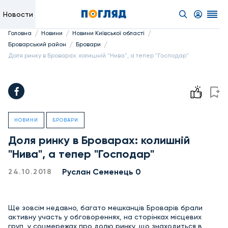
Новости
/
/
/
Головна
Новини
Новини Київської області
/
/
Броварський район
Бровари
Доля ринку в Броварах: колишній "Нива", а тепер "Господар"
НОВИНИ
БРОВАРИ
Доля ринку в Броварах: колишній
"Нива", а тепер "Господар"
Руслан Семенець 0
24.10.2018
Ще зовсім недавно, багато мешканців Броварів брали
активну участь у обговореннях, на сторінках місцевих
груп, у соцмережах про долю ринку, що знаходиться в