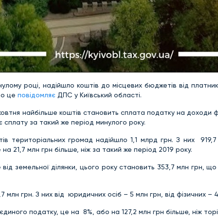
нулому році, надійшло коштів до місцевих бюджетів від платник
ро це
повідомляє
ДПС у Київський області.
 жовтня найбільше коштів становить сплата податку на доходи ф
є сплату за такий же період минулого року.
ів територіальних громад надійшло 1,1 млрд грн. З них 919,7
е на 21,7 млн грн більше, ніж за такий же період 2019 року.
від земельної ділянки, цього року становить 353,7 млн грн, що
лн грн. З них від юридичних осіб – 5 млн грн, від фізичних – 4
диного податку, це на 8%, або на 127,2 млн грн більше, ніж торі