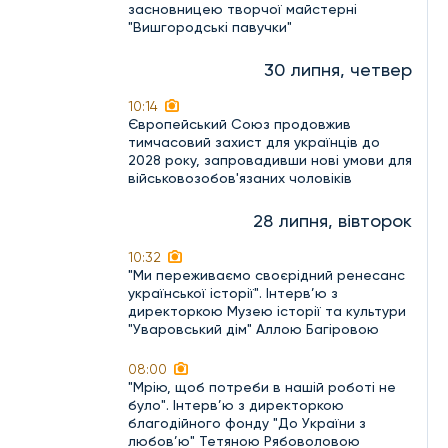
засновницею творчої майстерні
"Вишгородські павучки"
30 липня, четвер
10:14
Європейський Союз продовжив
тимчасовий захист для українців до
2028 року, запровадивши нові умови для
військовозобов'язаних чоловіків
28 липня, вівторок
10:32
"Ми переживаємо своєрідний ренесанс
української історії". Інтерв’ю з
директоркою Музею історії та культури
"Уваровський дім" Аллою Багіровою
08:00
"Мрію, щоб потреби в нашій роботі не
було". Інтерв’ю з директоркою
благодійного фонду "До України з
любов’ю" Тетяною Рябоволовою