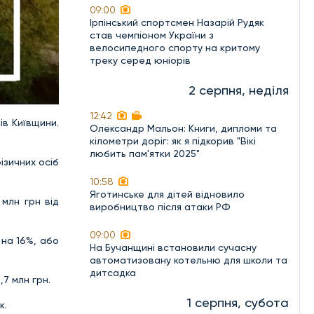
09:00
Ірпінський спортсмен Назарій Рудяк
став чемпіоном України з
велосипедного спорту на критому
треку серед юніорів
2 серпня, неділя
12:42
ів Київщини.
Олександр Мальон: Книги, дипломи та
кілометри доріг: як я підкорив "Вікі
любить пам'ятки 2025"
ізичних осіб
10:58
Яготинське для дітей відновило
 млн грн від
виробництво після атаки РФ
09:00
 на 16%, або
На Бучанщині встановили сучасну
автоматизовану котельню для школи та
дитсадка
,7 млн грн.
1 серпня, субота
к.