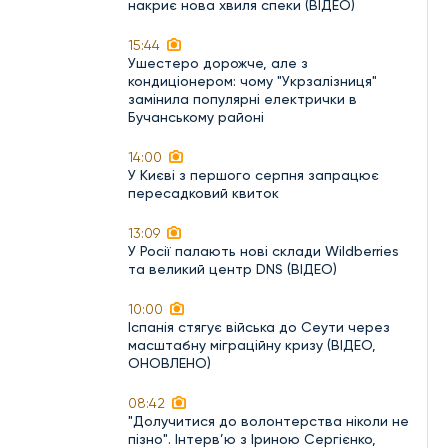
накриє нова хвиля спеки (ВІДЕО)
15:44
Ушестеро дорожче, але з
кондиціонером: чому "Укрзалізниця"
замінила популярні електрички в
Бучанському районі
14:00
У Києві з першого серпня запрацює
пересадковий квиток
13:09
У Росії палають нові склади Wildberries
та великий центр DNS (ВІДЕО)
10:00
Іспанія стягує війська до Сеути через
масштабну міграційну кризу (ВІДЕО,
ОНОВЛЕНО)
08:42
"Долучитися до волонтерства ніколи не
пізно". Інтерв’ю з Іриною Сергієнко,