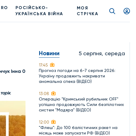
PRO
РОСІЙСЬКО-
МОЯ
УКРАЇНСЬКА ВІЙНА
СТРІЧКА
Новини
5 серпня, середа
17:45
Прогноз погоди на 6-7 серпня 2026:
нчук Інна 0
Україну продовжить накривати
аномальна спека (ВІДЕО)
 торік
.
13:08
Операцію "Кримський рубильник OFF"
успішно продовжують Сили безпілотних
систем "Мадяра" (ВІДЕО)
12:00
"Флеш": До 100 балістичних ракет на
місяць може запускати РФ (ВІДЕО)