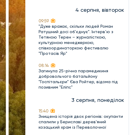
4 серпня, вівторок
09:59
"Дуже вражає, скільки людей Роман
Ратушний досі об'єднує". Інтерв’ю з
Тетяною Терен – журналісткою,
культурною менеджеркою,
співкоординаторкою фестивалю
"Протасів Яр"
08:14
Загинула 25-річна парамедикиня
добровольчого батальйону
"Госпітальєри" Єва Ройтер, відома під
позивним "Еліпс"
3 серпня, понеділок
15:40
Знищена історія двох регіонів: окупанти
спалили у Бериславі дерев'яний
козацький храм із Переволочної