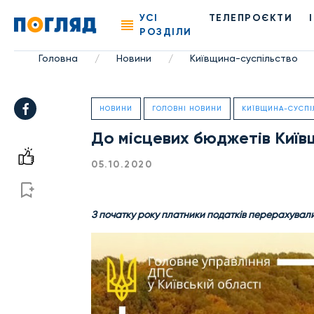
УСІ
ТЕЛЕПРОЄКТИ
РОЗДІЛИ
Головна
Новини
Київщина-суспільство
/
/
НОВИНИ
ГОЛОВНІ НОВИНИ
КИЇВЩИНА-СУСПІ
До місцевих бюджетів Київщ
05.10.2020
З початку року платники податків перерахували 