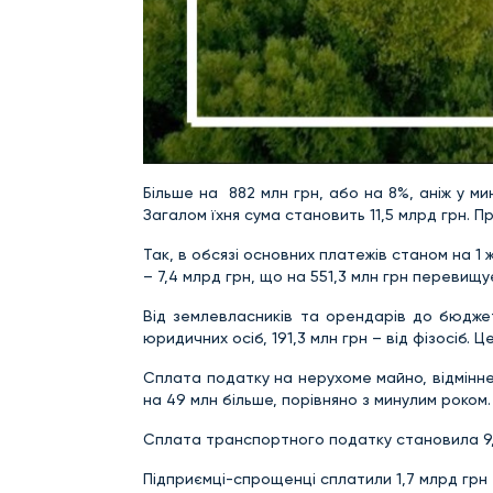
Більше на 882 млн грн, або на 8%, аніж у ми
Загалом їхня сума становить 11,5 млрд грн. П
Так, в обсязі основних платежів станом на 1
– 7,4 млрд грн, що на 551,3 млн грн перевищу
Від землевласників та орендарів до бюджет
юридичних осіб, 191,3 млн грн – від фізосіб. Ц
Сплата податку на нерухоме майно, відмінне 
на 49 млн більше, порівняно з минулим роком.
Сплата транспортного податку становила 9,7 м
Підприємці-спрощенці сплатили 1,7 млрд грн є