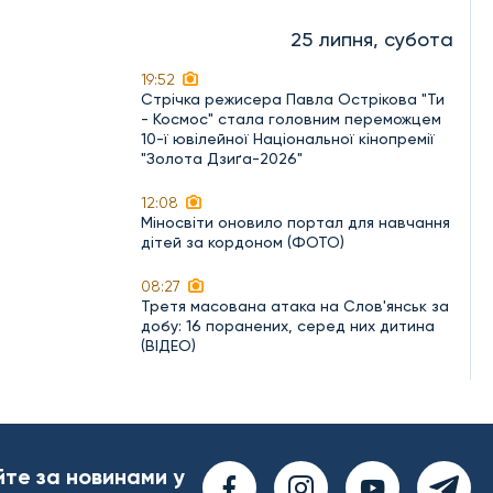
25 липня, субота
19:52
Стрічка режисера Павла Острікова "Ти
- Космос" стала головним переможцем
10-ї ювілейної Національної кінопремії
"Золота Дзиґа-2026"
12:08
Міносвіти оновило портал для навчання
дітей за кордоном (ФОТО)
08:27
Третя масована атака на Слов'янськ за
добу: 16 поранених, серед них дитина
(ВІДЕО)
йте за новинами у