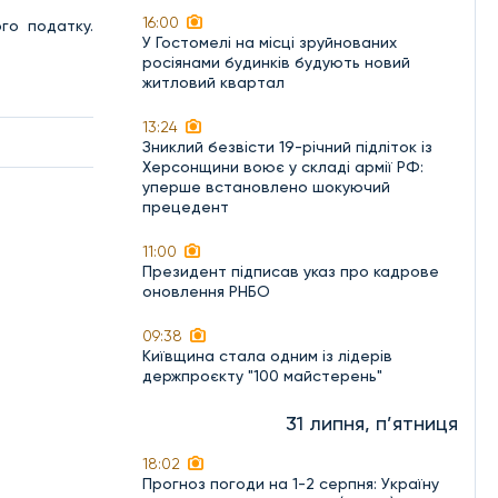
16:00
го податку.
У Гостомелі на місці зруйнованих
росіянами будинків будують новий
житловий квартал
13:24
Зниклий безвісти 19-річний підліток із
Херсонщини воює у складі армії РФ:
уперше встановлено шокуючий
прецедент
11:00
Президент підписав указ про кадрове
оновлення РНБО
09:38
Київщина стала одним із лідерів
держпроєкту "100 майстерень"
31 липня, п’ятниця
18:02
Прогноз погоди на 1-2 серпня: Україну