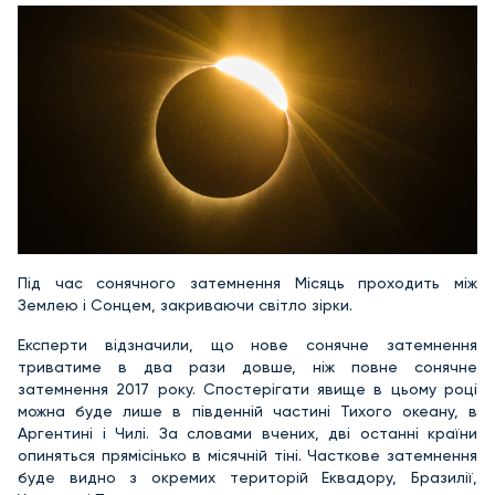
Під час сонячного затемнення Місяць проходить між
Землею і Сонцем, закриваючи світло зірки.
Експерти відзначили, що нове сонячне затемнення
триватиме в два рази довше, ніж повне сонячне
затемнення 2017 року. Спостерігати явище в цьому році
можна буде лише в південній частині Тихого океану, в
Аргентині і Чилі. За словами вчених, дві останні країни
опиняться прямісінько в місячній тіні. Часткове затемнення
буде видно з окремих територій Еквадору, Бразилії,