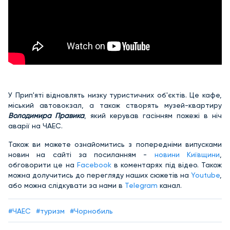
У Прип'яті відновлять низку туристичних об'єктів. Це кафе,
міський автовокзал, а також створять музей-квартиру
Володимира Правика
, який керував гасінням пожежі в ніч
аварії на ЧАЕС.
Також ви можете ознайомитись з попередніми випусками
новин на сайті за посиланням -
новини Київщини
,
обговорити це на
Facebook
в коментарях під відео. Також
можна долучитись до перегляду наших сюжетів на
Youtube
,
або можна слідкувати за нами в
Telegram
канал.
#ЧАЕС
#туризм
#Чорнобиль