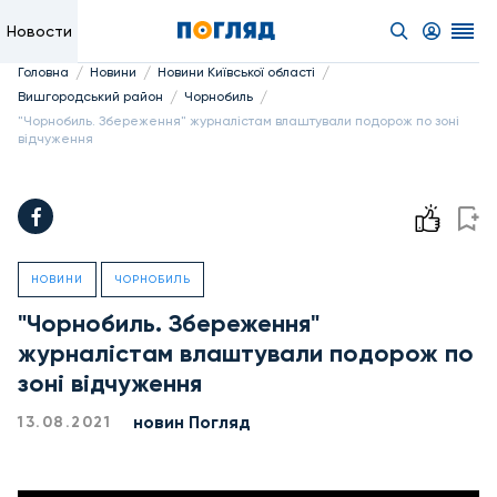
Новости
/
/
/
Головна
Новини
Новини Київської області
/
/
Вишгородський район
Чорнобиль
"Чорнобиль. Збереження" журналістам влаштували подорож по зоні
відчуження
НОВИНИ
ЧОРНОБИЛЬ
"Чорнобиль. Збереження"
журналістам влаштували подорож по
зоні відчуження
новин Погляд
13.08.2021